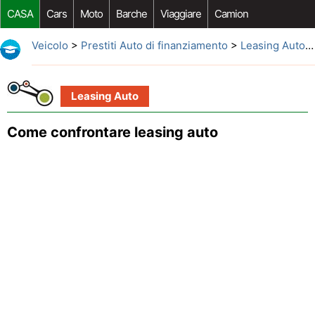
CASA
Cars
Moto
Barche
Viaggiare
Camion
Riparazione Auto
Acquisto Auto
Car Opzioni Aftermarket
Veicolo
>
Prestiti Auto di finanziamento
>
Leasing Auto
>
Leasing Auto
Come confrontare leasing auto