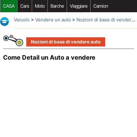
CASA
Cars
Moto
Barche
Viaggiare
Camion
Riparazione Auto
Acquisto Auto
Car Opzioni Aftermarket
Veicolo
>
Vendere un auto
>
Nozioni di base di vendere auto
Nozioni di base di vendere auto
Come Detail un Auto a vendere