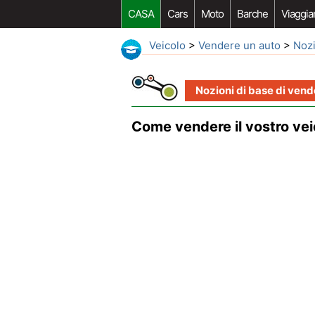
CASA
Cars
Moto
Barche
Viaggia
Veicolo
>
Vendere un auto
>
Nozi
Nozioni di base di vend
Come vendere il vostro vei