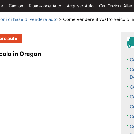
re
Camion
Riparazione Auto
Acquisto Auto
Car Opzioni After
oni di base di vendere auto
> Come vendere il vostro veicolo i
ere auto
colo in Oregon
C
C
D
C
Co
C
C
C
v