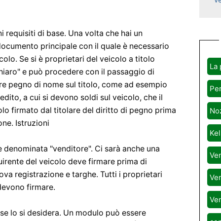
 requisiti di base. Una volta che hai un
l documento principale con il quale è necessario
colo. Se si è proprietari del veicolo a titolo
La 
 chiaro" e può procedere con il passaggio di
olare pegno di nome sul titolo, come ad esempio
Per
dito, a cui si devono soldi sul veicolo, che il
olo firmato dal titolare del diritto di pegno prima
Noz
ne. Istruzioni
Kel
one denominata "venditore". Ci sarà anche una
Ven
uirente del veicolo deve firmare prima di
uova registrazione e targhe. Tutti i proprietari
Ven
 devono firmare.
Ven
 se lo si desidera. Un modulo può essere