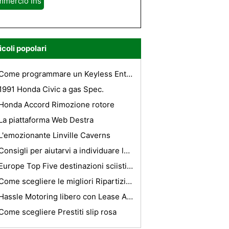
mmercio Ins
icoli popolari
Come programmare un Keyless Entry per un 1995 Windstar
1991 Honda Civic a gas Spec.
Honda Accord Rimozione rotore
La piattaforma Web Destra
L'emozionante Linville Caverns
Consigli per aiutarvi a individuare le migliori offerte di biglietti aerei
Europe Top Five destinazioni sciistiche
Come scegliere le migliori Ripartizione copertura assicurativa?
Hassle Motoring libero con Lease Autonoleggio
Come scegliere Prestiti slip rosa