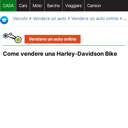
CASA
Cars
Moto
Barche
Viaggiare
Camion
Riparazione Auto
Acquisto Auto
Car Opzioni Aftermarket
Veicolo
>
Vendere un auto
>
Vendere un auto online
> Come vendere una Harley-Davidson Bike
Vendere un auto online
Come vendere una Harley-Davidson Bike