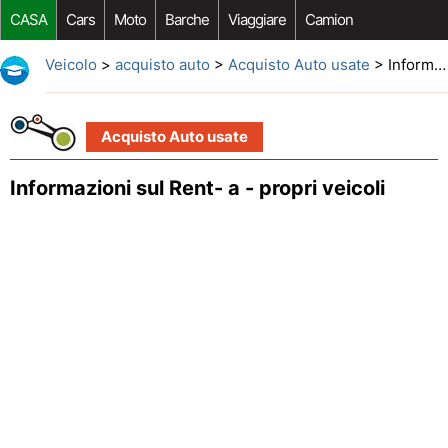
CASA
Cars
Moto
Barche
Viaggiare
Camion
Riparazione Auto
Acquisto Auto
Car Opzioni Aftermarket
Veicolo
>
acquisto auto
>
Acquisto Auto usate
> Informazioni sul Rent- a - propri veicoli
Acquisto Auto usate
Informazioni sul Rent- a - propri veicoli