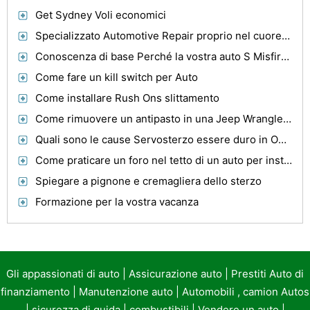
Get Sydney Voli economici
Specializzato Automotive Repair proprio nel cuore di Atlanta
Conoscenza di base Perché la vostra auto S Misfires motore
Come fare un kill switch per Auto
Come installare Rush Ons slittamento
Come rimuovere un antipasto in una Jeep Wrangler 1995
Quali sono le cause Servosterzo essere duro in One Direction?
Come praticare un foro nel tetto di un auto per installare una antenna
Spiegare a pignone e cremagliera dello sterzo
Formazione per la vostra vacanza
Gli appassionati di auto
|
Assicurazione auto
|
Prestiti Auto di
finanziamento
|
Manutenzione auto
|
Automobili , camion Autos
|
sicurezza di guida
|
combustibili
|
Vendere un auto
|