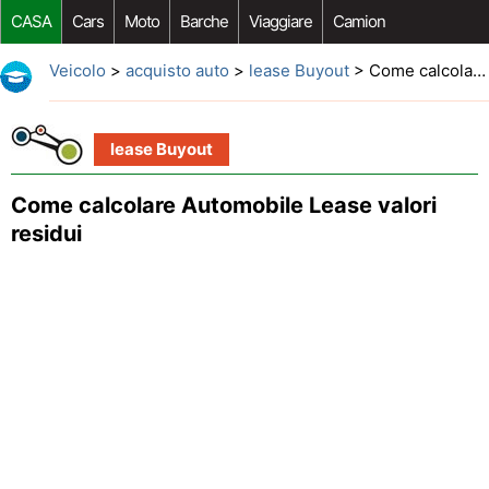
CASA
Cars
Moto
Barche
Viaggiare
Camion
Riparazione Auto
Acquisto Auto
Car Opzioni Aftermarket
Veicolo
>
acquisto auto
>
lease Buyout
> Come calcolare Automobile Lease valori residui
lease Buyout
Come calcolare Automobile Lease valori
residui