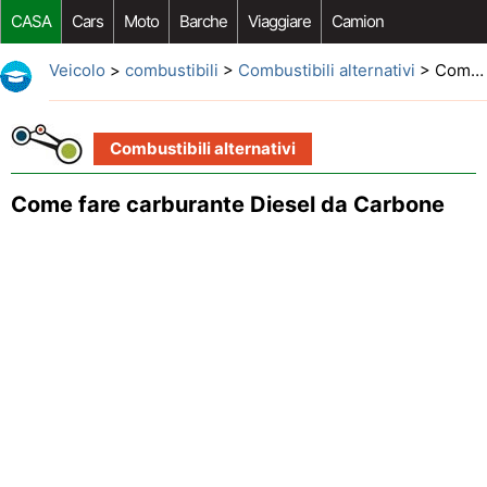
CASA
Cars
Moto
Barche
Viaggiare
Camion
Riparazione Auto
Acquisto Auto
Car Opzioni Aftermarket
Veicolo
>
combustibili
>
Combustibili alternativi
> Come fare carburante Diesel da Carbone
Combustibili alternativi
Come fare carburante Diesel da Carbone