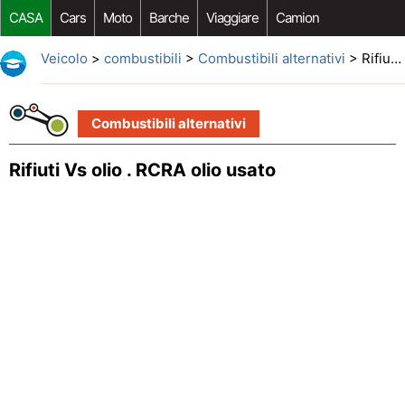
CASA
Cars
Moto
Barche
Viaggiare
Camion
Riparazione Auto
Acquisto Auto
Car Opzioni Aftermarket
Veicolo
>
combustibili
>
Combustibili alternativi
> Rifiuti Vs olio . RCRA olio usato
Combustibili alternativi
Rifiuti Vs olio . RCRA olio usato