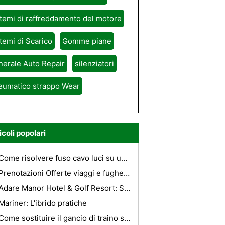
temi di raffreddamento del motore
temi di Scarico
Gomme piane
erale Auto Repair
silenziatori
eumatico strappo Wear
icoli popolari
Come risolvere fuso cavo luci su un 2001 Mitsubishi Eclipse
Prenotazioni Offerte viaggi e fughe online consente di risparmiare Dollari
Adare Manor Hotel & Golf Resort: Something For Everyone
Mariner: L'ibrido pratiche
Come sostituire il gancio di traino su una barca Trailer