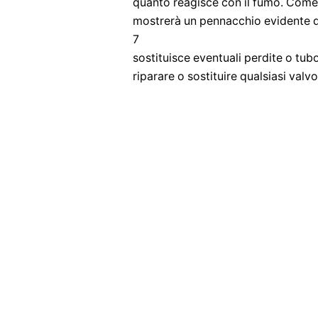
quanto reagisce con il fumo. Come 
mostrerà un pennacchio evidente di
7
sostituisce eventuali perdite o tubo
riparare o sostituire qualsiasi va