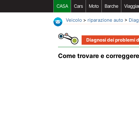
CASA
Cars
Moto
Barche
Viaggia
Veicolo
>
riparazione auto
>
Diag
Diagnosi dei problemi d
Come trovare e correggere