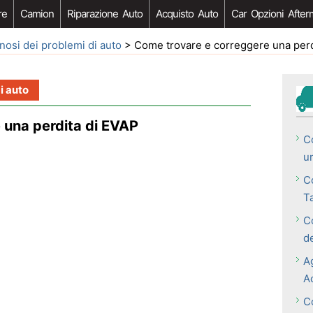
re
Camion
Riparazione Auto
Acquisto Auto
Car Opzioni After
nosi dei problemi di auto
> Come trovare e correggere una perd
i auto
 una perdita di EVAP
Co
u
C
T
C
d
A
A
C