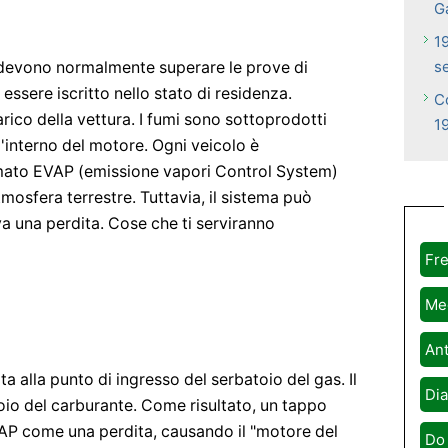
G
1
s
 devono normalmente superare le prove di
essere iscritto nello stato di residenza.
C
rico della vettura. I fumi sono sottoprodotti
1
'interno del motore. Ogni veicolo è
mato EVAP (emissione vapori Control System)
tmosfera terrestre. Tuttavia, il sistema può
va una perdita. Cose che ti serviranno
Fre
Me
Ant
ta alla punto di ingresso del serbatoio del gas. Il
Dia
io del carburante. Come risultato, un tappo
VAP come una perdita, causando il "motore del
Do 