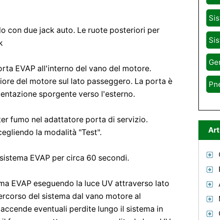
Sis
lo con due jack auto. Le ruote posteriori per
Sis
k
Gen
porta EVAP all'interno del vano del motore.
riore del motore sul lato passeggero. La porta è
Pn
mentazione sporgente verso l'esterno.
er fumo nel adattatore porta di servizio.
Art
gliendo la modalità "Test".
l sistema EVAP per circa 60 secondi.
tema EVAP eseguendo la luce UV attraverso lato
percorso del sistema dal vano motore al
 accende eventuali perdite lungo il sistema in