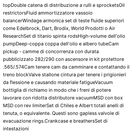
topDouble catena di distribuzione a rulli e sprocketsOil
restrictorsFluid ammortizzatore vassoio
balancerWindage armonica set di teste fluide superiori
come Edelbrock, Dart, Brodix, World Prodotti o Air
ResearchSet di titanio spinta rodsHigh-volume dell'olio
pumpDeep-coppa coppa dell'olio e albero tubeCam
pickup - camme di concorrenza con durata
pubblicizzato 282/290 con ascensore in kit protettore
.565/.574Cam tenere cam da camminare e contattando il
treno blockValve stallone cintura per tenere i prigionieri
da flessione e causando materiale fatigueVacuum
bottiglia di richiamo in modo che i freni di potere
lavorare con ridotta distributore vacuumMSD con box
MSD con rev limiterSet di Chiles e Albert totali anelli di
tenuta, o equivalente. Questi sono gapless valvole di
evacuazione rings.Crankcase e breathersSet di
intestazioni