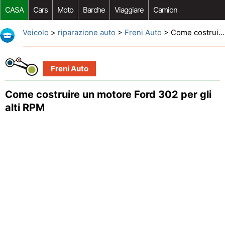
CASA
Cars
Moto
Barche
Viaggiare
Camion
Riparazione Auto
Acquisto Auto
Car Opzioni Aftermarket
Veicolo
>
riparazione auto
>
Freni Auto
> Come costruire un motore Ford 302 per gli alti RPM
Freni Auto
Come costruire un motore Ford 302 per gli
alti RPM