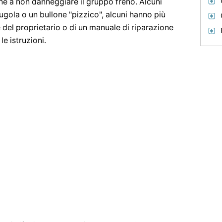
ne a non danneggiare il gruppo freno. Alcuni
rugola o un bullone "pizzico", alcuni hanno più
e del proprietario o di un manuale di riparazione
e istruzioni.