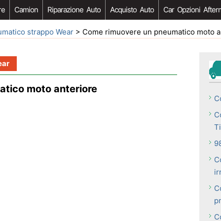
re
Camion
Riparazione Auto
Acquisto Auto
Car Opzioni After
matico strappo Wear
> Come rimuovere un pneumatico moto a
ear
tico moto anteriore
C
C
T
9
C
ir
C
p
C