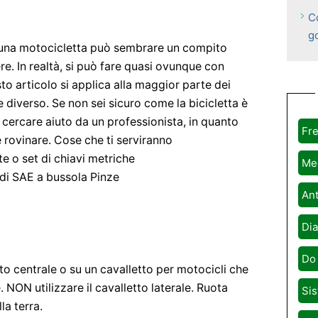
C
g
i una motocicletta può sembrare un compito
re. In realtà, si può fare quasi ovunque con
to articolo si applica alla maggior parte dei
e diverso. Se non sei sicuro come la bicicletta è
 cercare aiuto da un professionista, in quanto
Fre
 rovinare. Cose che ti serviranno
e o set di chiavi metriche
Me
di SAE a bussola Pinze
Ant
Dia
Do 
o centrale o su un cavalletto per motocicli che
. NON utilizzare il cavalletto laterale. Ruota
Sis
la terra.