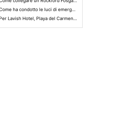
Come collegare un Rockford Fosgate Punch 2x100 Amp
Come ha condotto le luci di emergenza venire in tuo aiuto in situazioni di emergenza del veicolo
Per Lavish Hotel, Playa del Carmen è la pena di esaminare