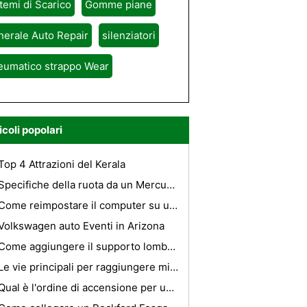
temi di Scarico
Gomme piane
erale Auto Repair
silenziatori
eumatico strappo Wear
icoli popolari
Top 4 Attrazioni del Kerala
Specifiche della ruota da un Mercury Marauder
Come reimpostare il computer su una GTO 2006 Quando si cambia l'olio
Volkswagen auto Eventi in Arizona
Come aggiungere il supporto lombare per sedili auto Mercedes
Le vie principali per raggiungere migliori Fuel Economy con il vostro veicolo
Qual è l'ordine di accensione per un 1993 Saturn Sl2 ?