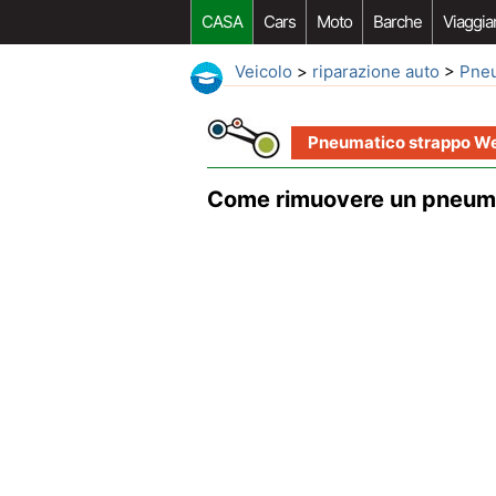
CASA
Cars
Moto
Barche
Viaggia
Veicolo
>
riparazione auto
>
Pneu
Pneumatico strappo W
Come rimuovere un pneuma