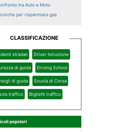
onfronto tra Auto e Moto
ecniche per risparmiare gas
CLASSIFICAZIONE
identi stradali
Driver Istruzione
urezza di guida
Driving School
sigli di guida
Scuola di Corsa
ola traffico
Biglietti traffico
icoli popolari