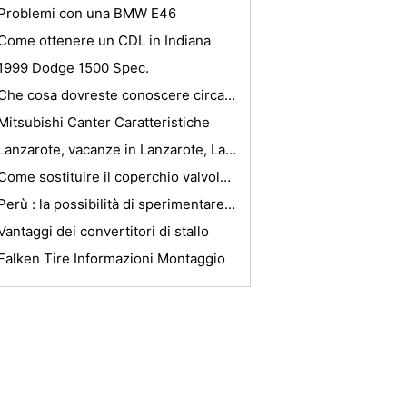
Problemi con una BMW E46
Come ottenere un CDL in Indiana
1999 Dodge 1500 Spec.
Che cosa dovreste conoscere circa Kayak Vendite
Mitsubishi Canter Caratteristiche
Lanzarote, vacanze in Lanzarote, Lanzarote Guida
Come sostituire il coperchio valvole Guarnizione di un 1994 Toyota Corolla
Perù : la possibilità di sperimentare l'ignoto
Vantaggi dei convertitori di stallo
Falken Tire Informazioni Montaggio