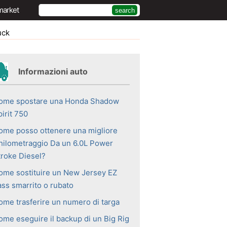
market
uck
Informazioni auto
ome spostare una Honda Shadow
irit 750
ome posso ottenere una migliore
hilometraggio Da un 6.0L Power
troke Diesel?
ome sostituire un New Jersey EZ
ass smarrito o rubato
ome trasferire un numero di targa
ome eseguire il backup di un Big Rig