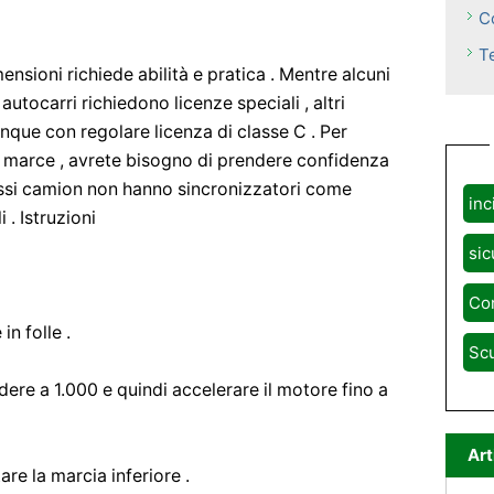
C
T
nsioni richiede abilità e pratica . Mentre alcuni
autocarri richiedono licenze speciali , altri
que con regolare licenza di classe C . Per
e marce , avrete bisogno di prendere confidenza
ssi camion non hanno sincronizzatori come
inc
 . Istruzioni
sic
Con
in folle .
Scu
ere a 1.000 e quindi accelerare il motore fino a
Art
are la marcia inferiore .