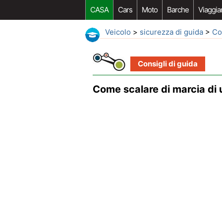
CASA
Cars
Moto
Barche
Viaggia
Veicolo
>
sicurezza di guida
>
Co
Consigli di guida
Come scalare di marcia di