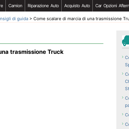
re
Camion
Riparazione Auto
Acquisto Auto
Car Opzioni After
nsigli di guida
> Come scalare di marcia di una trasmissione Tr
 una trasmissione Truck
C
Sp
C
C
S
C
p
C
C