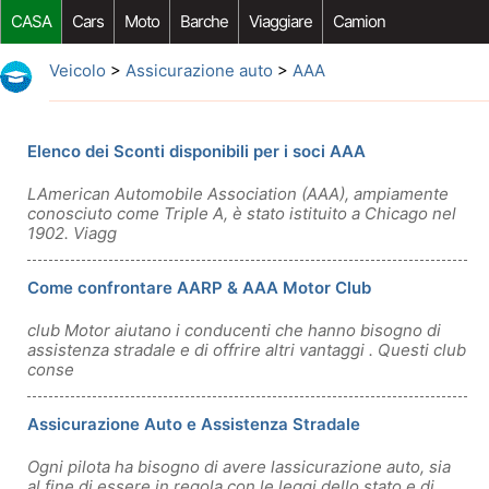
CASA
Cars
Moto
Barche
Viaggiare
Camion
Riparazione Auto
Acquisto Auto
Car Opzioni Aftermarket
Veicolo
>
Assicurazione auto
>
AAA
Elenco dei Sconti disponibili per i soci AAA
LAmerican Automobile Association (AAA), ampiamente
conosciuto come Triple A, è stato istituito a Chicago nel
1902. Viagg
Come confrontare AARP & AAA Motor Club
club Motor aiutano i conducenti che hanno bisogno di
assistenza stradale e di offrire altri vantaggi . Questi club
conse
Assicurazione Auto e Assistenza Stradale
Ogni pilota ha bisogno di avere lassicurazione auto, sia
al fine di essere in regola con le leggi dello stato e di