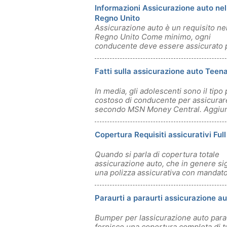
Informazioni Assicurazione auto nel
Regno Unito
Assicurazione auto è un requisito ne
Regno Unito Come minimo, ogni
conducente deve essere assicurato p
danni causat
Fatti sulla assicurazione auto Teen
In media, gli adolescenti sono il tipo 
costoso di conducente per assicurar
secondo MSN Money Central. Aggiun
Copertura Requisiti assicurativi Ful
Quando si parla di copertura totale
assicurazione auto, che in genere sig
una polizza assicurativa con mandato
Paraurti a paraurti assicurazione a
Bumper per lassicurazione auto para
fornisce una copertura completa di tu