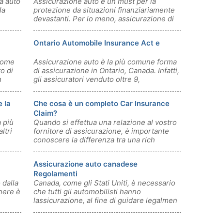
a auto
Assicurazione auto è un must per la
la
protezione da situazioni finanziariamente
devastanti. Per lo meno, assicurazione di
Ontario Automobile Insurance Act e
come
Assicurazione auto è la più comune forma
to di
di assicurazione in Ontario, Canada. Infatti,
h
gli assicuratori venduto oltre 9,
e la
Che cosa è un completo Car Insurance
Claim?
 più
Quando si effettua una relazione al vostro
ltri
fornitore di assicurazione, è importante
conoscere la differenza tra una rich
Assicurazione auto canadese
Regolamenti
 dalla
Canada, come gli Stati Uniti, è necessario
enere è
che tutti gli automobilisti hanno
lassicurazione, al fine di guidare legalmen