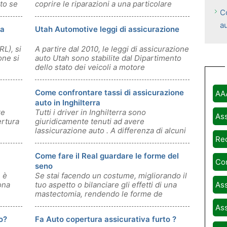
to se
coprire le riparazioni a una particolare
C
parte m
a
na
Utah Automotive leggi di assicurazione
RL), si
A partire dal 2010, le leggi di assicurazione
one si
auto Utah sono stabilite dal Dipartimento
dello stato dei veicoli a motore
Come confrontare tassi di assicurazione
AA
auto in Inghilterra
re
Tutti i driver in Inghilterra sono
Ass
ertura
giuridicamente tenuti ad avere
lassicurazione auto . A differenza di alcuni
Rec
paesi , l
Come fare il Real guardare le forme del
Com
seno
e è
Se stai facendo un costume, migliorando il
ona
tuo aspetto o bilanciare gli effetti di una
Ass
mastectomia, rendendo le forme de
Ass
o?
Fa Auto copertura assicurativa furto ?