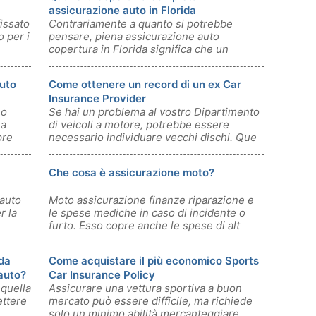
assicurazione auto in Florida
issato
Contrariamente a quanto si potrebbe
o per i
pensare, piena assicurazione auto
copertura in Florida significa che un
assicurato h
auto
Come ottenere un record di un ex Car
Insurance Provider
no
Se hai un problema al vostro Dipartimento
 a
di veicoli a motore, potrebbe essere
pre
necessario individuare vecchi dischi. Que
Che cosa è assicurazione moto?
 auto
Moto assicurazione finanze riparazione e
r la
le spese mediche in caso di incidente o
furto. Esso copre anche le spese di alt
da
Come acquistare il più economico Sports
auto?
Car Insurance Policy
 quella
Assicurare una vettura sportiva a buon
ettere
mercato può essere difficile, ma richiede
solo un minimo abilità mercanteggiare.