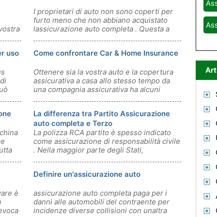
Ass
I proprietari di auto non sono coperti per
furto meno che non abbiano acquistato
Ass
vostra
lassicurazione auto completa . Questa a
er uso
Come confrontare Car & Home Insurance
Art
us
Ottenere sia la vostra auto e la copertura
di
assicurativa a casa allo stesso tempo da
può
una compagnia assicurativa ha alcuni
ione
La differenza tra Partito Assicurazione
auto completa e Terzo
china
La polizza RCA partito è spesso indicato
re
come assicurazione di responsabilità civile
utta
. Nella maggior parte degli Stati,
Definire un'assicurazione auto
ware è
assicurazione auto completa paga per i
a
danni alle automobili del contraente per
revoca
incidenze diverse collisioni con unaltra