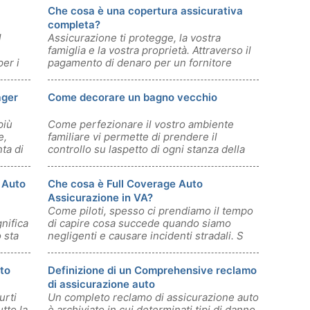
Che cosa è una copertura assicurativa
completa?
l
Assicurazione ti protegge, la vostra
famiglia e la vostra proprietà. Attraverso il
er i
pagamento di denaro per un fornitore
ager
Come decorare un bagno vecchio
più
Come perfezionare il vostro ambiente
e,
familiare vi permette di prendere il
ta di
controllo su laspetto di ogni stanza della
vos
l Auto
Che cosa è Full Coverage Auto
Assicurazione in VA?
Come piloti, spesso ci prendiamo il tempo
nifica
di capire cosa succede quando siamo
 sta
negligenti e causare incidenti stradali. S
uto
Definizione di un Comprehensive reclamo
di assicurazione auto
urti
Un completo reclamo di assicurazione auto
tto la
è archiviato in cui determinati tipi di danno