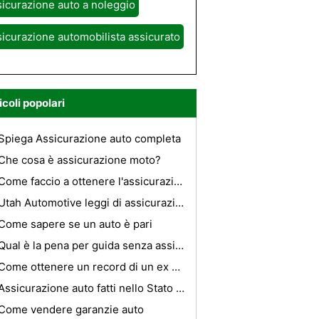
icurazione auto a noleggio
icurazione automobilista assicurato
icoli popolari
Spiega Assicurazione auto completa
Che cosa è assicurazione moto?
Come faccio a ottenere l'assicurazione auto su una macchina usata?
Utah Automotive leggi di assicurazione
Come sapere se un auto è pari
Qual è la pena per guida senza assicurazione nel Delaware ?
Come ottenere un record di un ex Car Insurance Provider
Assicurazione auto fatti nello Stato dell'Illinois
Come vendere garanzie auto