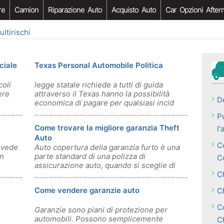
re
Camion
Riparazione Auto
Acquisto Auto
Car Opzioni After
ultirischi
ciale
Texas Personal Automobile Politica
coli
legge statale richiede a tutti di guida
ere
attraverso il Texas hanno la possibilità
D
economica di pagare per qualsiasi incid
P
Come trovare la migliore garanzia Theft
l
Auto
C
evede
Auto copertura della garanzia furto è una
un
parte standard di una polizza di
C
assicurazione auto, quando si sceglie di
aver
C
Come vendere garanzie auto
C
Co
Garanzie sono piani di protezione per
automobili. Possono semplicemente
C