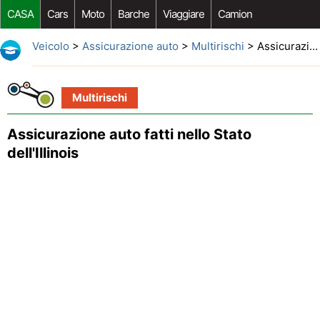
CASA
Cars
Moto
Barche
Viaggiare
Camion
Riparazione Auto
Acquisto Auto
Car Opzioni Aftermarket
Veicolo
>
Assicurazione auto
>
Multirischi
> Assicurazione auto fatti nello Stato dell'Illinois
Multirischi
Assicurazione auto fatti nello Stato
dell'Illinois