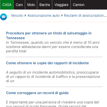
CASA
Cars
Moto
Barche
Viaggiare
Camion
Riparazione Auto
Acquisto Auto
Car Opzioni Aftermarket
Veicolo
>
Assicurazione auto
>
Reclami di assicurazione auto
Procedura per ottenere un titolo di salvataggio in
Tennessee
In Tennessee, quando un veicolo che è meno di 10 anni
sostiene abbastanza danni per essere considerata una
perdita total
Come ottenere le copie dei rapporti di incidente
A seguito di un incidente automobilistico, preoccuparsi
di un rapporto di incidente di traffico e la presentazione
di un
Come correggere un record di guida
E importante per una persona di rivedere una copia del
suo record di guida frequente. Guida record dal