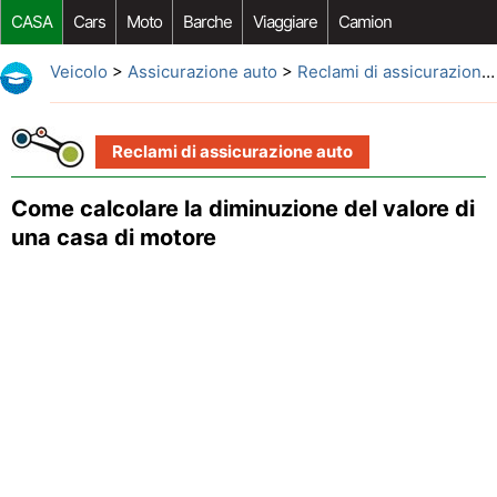
CASA
Cars
Moto
Barche
Viaggiare
Camion
Riparazione Auto
Acquisto Auto
Car Opzioni Aftermarket
Veicolo
>
Assicurazione auto
>
Reclami di assicurazione auto
Reclami di assicurazione auto
Come calcolare la diminuzione del valore di
una casa di motore