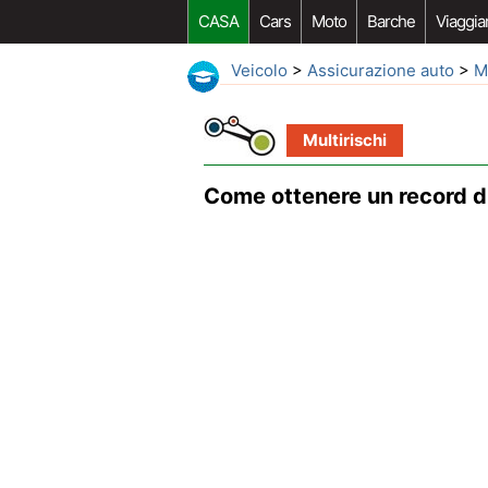
CASA
Cars
Moto
Barche
Viaggia
Veicolo
>
Assicurazione auto
>
M
Multirischi
Come ottenere un record di