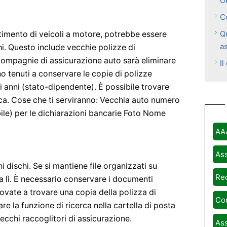
O
C
Q
timento di veicoli a motore, potrebbe essere
as
i. Questo include vecchie polizze di
compagnie di assicurazione auto sarà eliminare
Il
o tenuti a conservare le copie di polizze
 anni (stato-dipendente). È possibile trovare
rca. Cose che ti serviranno: Vecchia auto numero
bile) per le dichiarazioni bancarie Foto Nome
AA
Ass
i dischi. Se si mantiene file organizzati su
Rec
da lì. È necessario conservare i documenti
rovate a trovare una copia della polizza di
Com
zare la funzione di ricerca nella cartella di posta
ecchi raccoglitori di assicurazione.
Ass