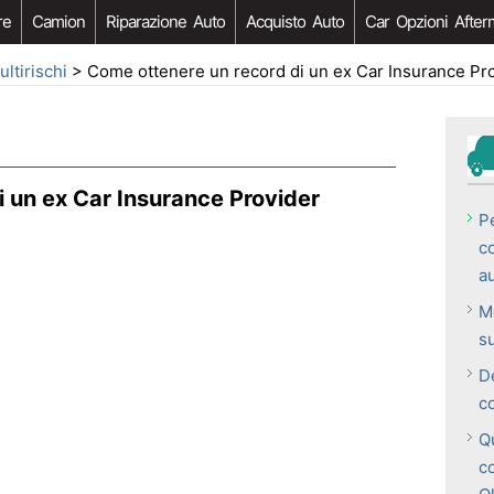
re
Camion
Riparazione Auto
Acquisto Auto
Car Opzioni After
ultirischi
> Come ottenere un record di un ex Car Insurance Pr
 un ex Car Insurance Provider
P
c
a
M
su
D
c
Qu
c