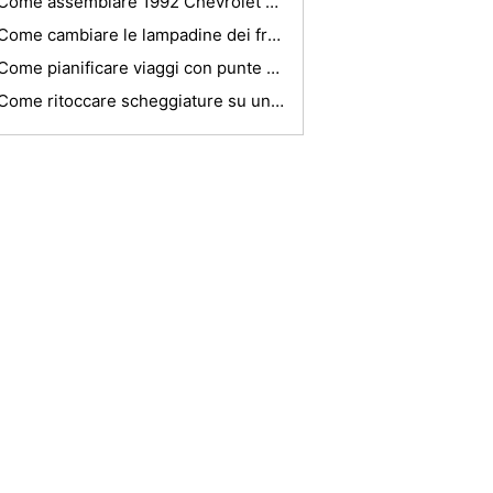
Come assemblare 1992 Chevrolet Pickup Freni posteriori
Come cambiare le lampadine dei freni
Come pianificare viaggi con punte You Got Over The Phone
Come ritoccare scheggiature su un auto