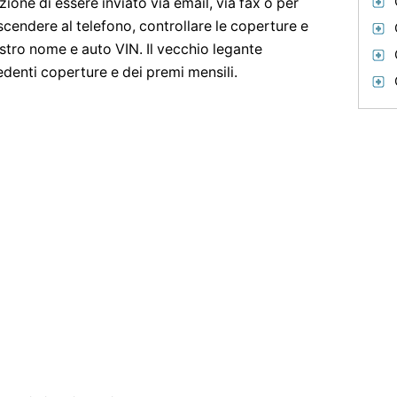
zione di essere inviato via email, via fax o per
scendere al telefono, controllare le coperture e
stro nome e auto VIN. Il vecchio legante
edenti coperture e dei premi mensili.