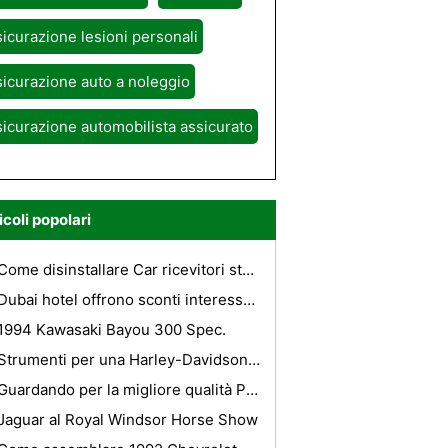
icurazione lesioni personali
icurazione auto a noleggio
icurazione automobilista assicurato
icoli popolari
Come disinstallare Car ricevitori stereo
Dubai hotel offrono sconti interessanti su hotel tariffa
1994 Kawasaki Bayou 300 Spec.
Strumenti per una Harley-Davidson Meccanico
Guardando per la migliore qualità Parti utilizzate e Ruote usate? Visita Autopartslocator
Jaguar al Royal Windsor Horse Show