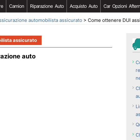
re
Camion
Riparazione Auto
Acquisto Auto
Car Opzioni After
ssicurazione automobilista assicurato
> Come ottenere DUI assi
lista assicurato
azione auto
C
r
n
C
a
Li
as
Qu
C