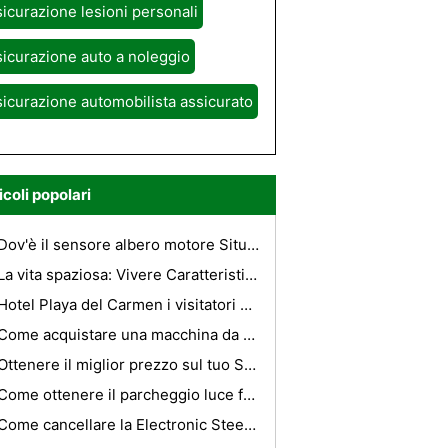
icurazione lesioni personali
icurazione auto a noleggio
icurazione automobilista assicurato
icoli popolari
Dov'è il sensore albero motore Situato su una Ford Probe ?
La vita spaziosa: Vivere Caratteristico Favorito Limousine "
Hotel Playa del Carmen i visitatori non devono vivere Far Away From
Come acquistare una macchina da Belgio
Ottenere il miglior prezzo sul tuo Sunshine Coast Alloggi
Come ottenere il parcheggio luce freno alla disattivazione nel mio Buick
Come cancellare la Electronic Steering Wheel codice su una BMW