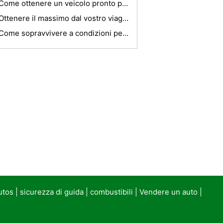
Come ottenere un veicolo pronto per un viaggio di strada
Ottenere il massimo dal vostro viaggio
Come sopravvivere a condizioni pericolose quando si guida in climi freddi
utos
|
sicurezza di guida
|
combustibili
|
Vendere un auto
|