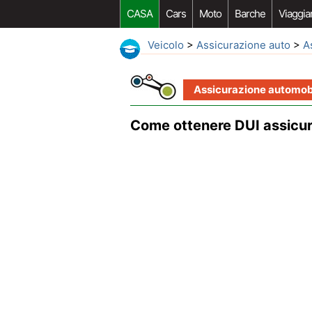
CASA
Cars
Moto
Barche
Viaggia
Veicolo
>
Assicurazione auto
>
A
Assicurazione automobi
Come ottenere DUI assicur