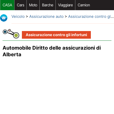
CASA
Cars
Moto
Barche
Viaggiare
Camion
Riparazione Auto
Acquisto Auto
Car Opzioni Aftermarket
Veicolo
>
Assicurazione auto
>
Assicurazione contro gli infortuni
Assicurazione contro gli infortuni
Automobile Diritto delle assicurazioni di
Alberta