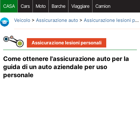
CASA
Cars
Moto
Barche
Viaggiare
Camion
Riparazione Auto
Acquisto Auto
Car Opzioni Aftermarket
Veicolo
>
Assicurazione auto
>
Assicurazione lesioni personali
Assicurazione lesioni personali
Come ottenere l'assicurazione auto per la
guida di un auto aziendale per uso
personale