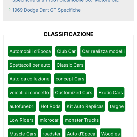
1969 Dodge Dart GT Specifiche
CLASSIFICAZIONE
Automobili d'Epoca
Club Car
Car realizza modelli
Spettacoli per auto
Classic Cars
Auto da collezione
concept Cars
veicoli di concetto
Customized Cars
Exotic Cars
autofunebri
Hot Rods
Kit Auto Replicas
targhe
Low Riders
microcar
monster Trucks
Muscle Cars
roadster
Auto d'Epoca
Woodies