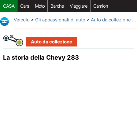
CASA
Cars
Moto
Barche
Viaggiare
Camion
Riparazione Auto
Acquisto Auto
Car Opzioni Aftermarket
Veicolo
>
Gli appassionati di auto
>
Auto da collezione
> La storia della Chevy 283
Auto da collezione
La storia della Chevy 283