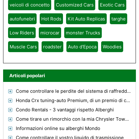
veicoli di concetto
Customized Cars
Exotic Cars
autofunebri
Hot Rods
Kit Auto Replicas
targhe
Low Riders
microcar
monster Trucks
Muscle Cars
roadster
Auto d'Epoca
Woodies
Articoli popolari
Come controllare le perdite del sistema di raffreddamento in una Ford Focus
Honda Crx tuning-auto Premium, di un premio di classe!
Condo Rentals - 3 vantaggi rispetto Alberghi
Come tirare un rimorchio con la mia Chrysler Town & Country
Informazioni online su alberghi Mondo
Come controllare il vostro liquido di trasmissione