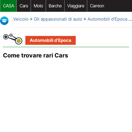
CASA
Cars
Moto
Barche
Viaggiare
Camion
Riparazione Auto
Acquisto Auto
Car Opzioni Aftermarket
Veicolo
>
Gli appassionati di auto
>
Automobili d'Epoca
> Come trovare rari Cars
Automobili d'Epoca
Come trovare rari Cars