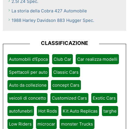
2.5I Z4 Spec.
La storia della Cobra 427 Automobile
1988 Harley Davidson 883 Hugger Spec.
CLASSIFICAZIONE
Automobili d'Epoca
Club Car
Car realizza modelli
Spettacoli per auto
Classic Cars
Auto da collezione
concept Cars
veicoli di concetto
Customized Cars
Exotic Cars
autofunebri
Hot Rods
Kit Auto Replicas
targhe
Low Riders
microcar
monster Trucks