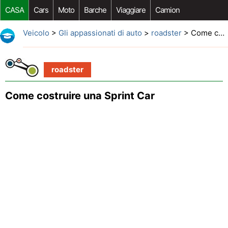
CASA
Cars
Moto
Barche
Viaggiare
Camion
Riparazione Auto
Acquisto Auto
Car Opzioni Aftermarket
Veicolo
>
Gli appassionati di auto
>
roadster
> Come costruire una Sprint Car
roadster
Come costruire una Sprint Car