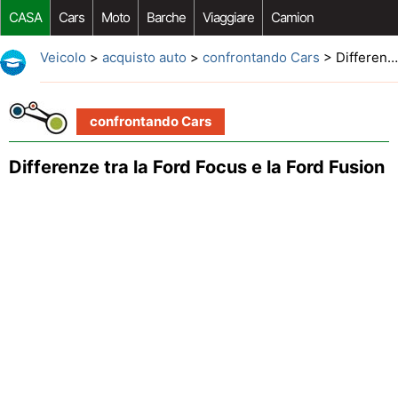
CASA
Cars
Moto
Barche
Viaggiare
Camion
Riparazione Auto
Acquisto Auto
Car Opzioni Aftermarket
Veicolo
>
acquisto auto
>
confrontando Cars
> Differenze tra la Ford Focus e la Ford Fusion
confrontando Cars
Differenze tra la Ford Focus e la Ford Fusion