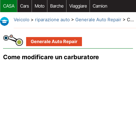
CASA
Cars
Moto
Barche
Viaggiare
Camion
Riparazione Auto
Acquisto Auto
Car Opzioni Aftermarket
Veicolo
>
riparazione auto
>
Generale Auto Repair
> Come modificare un carburatore
Generale Auto Repair
Come modificare un carburatore