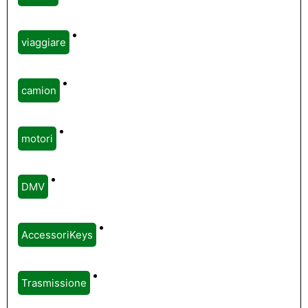
viaggiare
camion
motori
DMV
AccessoriKeys
Trasmissione