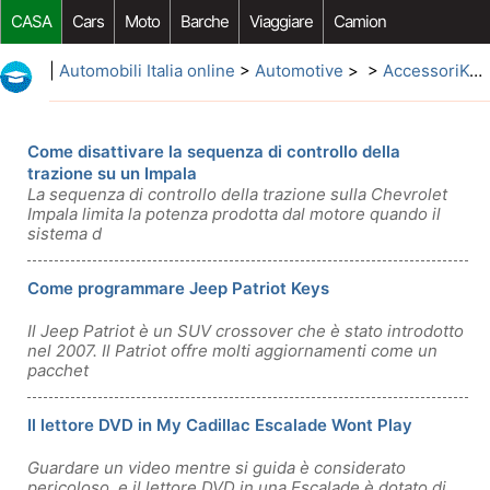
CASA
Cars
Moto
Barche
Viaggiare
Camion
Riparazione Auto
Acquisto Auto
Car Opzioni Aftermarket
|
Automobili Italia online
>
Automotive
> >
AccessoriKeys
Come disattivare la sequenza di controllo della
trazione su un Impala
La sequenza di controllo della trazione sulla Chevrolet
Impala limita la potenza prodotta dal motore quando il
sistema d
Come programmare Jeep Patriot Keys
Il Jeep Patriot è un SUV crossover che è stato introdotto
nel 2007. Il Patriot offre molti aggiornamenti come un
pacchet
Il lettore DVD in My Cadillac Escalade Wont Play
Guardare un video mentre si guida è considerato
pericoloso, e il lettore DVD in una Escalade è dotato di