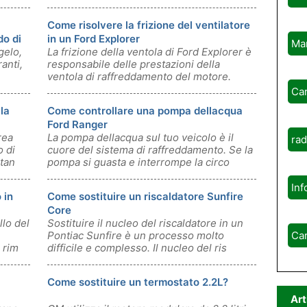
brunas
Come risolvere la frizione del ventilatore
do di
in un Ford Explorer
Ma
gelo,
La frizione della ventola di Ford Explorer è
anti,
responsabile delle prestazioni della
ventola di raffreddamento del motore.
Ca
la
Come controllare una pompa dellacqua
Ford Ranger
rea
La pompa dellacqua sul tuo veicolo è il
rad
o di
cuore del sistema di raffreddamento. Se la
tan
pompa si guasta e interrompe la circo
Inf
 in
Come sostituire un riscaldatore Sunfire
Core
llo del
Sostituire il nucleo del riscaldatore in un
Pontiac Sunfire è un processo molto
Ca
 rim
difficile e complesso. Il nucleo del ris
l
Come sostituire un termostato 2.2L?
Art