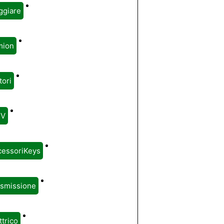
ggiare
mion
ori
V
cessoriKeys
asmissione
ttrico