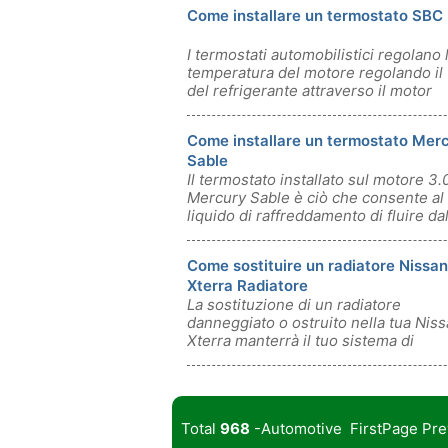
Come installare un termostato SBC
I termostati automobilistici regolano 
temperatura del motore regolando il 
del refrigerante attraverso il motor
Come installare un termostato Mer
Sable
Il termostato installato sul motore 3.0
Mercury Sable è ciò che consente al
liquido di raffreddamento di fluire da
Come sostituire un radiatore Nissan
Xterra Radiatore
La sostituzione di un radiatore
danneggiato o ostruito nella tua Nis
Xterra manterrà il tuo sistema di
raffreddamento
Total
968
-Automotive FirstPage Pr