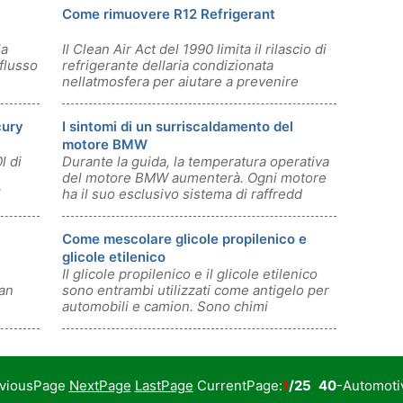
Come rimuovere R12 Refrigerant
la
Il Clean Air Act del 1990 limita il rilascio di
flusso
refrigerante dellaria condizionata
nellatmosfera per aiutare a prevenire
cury
I sintomi di un surriscaldamento del
motore BMW
l di
Durante la guida, la temperatura operativa
del motore BMW aumenterà. Ogni motore
l
ha il suo esclusivo sistema di raffredd
Come mescolare glicole propilenico e
glicole etilenico
Il glicole propilenico e il glicole etilenico
san
sono entrambi utilizzati come antigelo per
automobili e camion. Sono chimi
eviousPage
NextPage
LastPage
CurrentPage:
1
/25
40
-Automoti