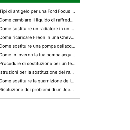
Tipi di antigelo per una Ford Focus 2001
Come cambiare il liquido di raffreddamento in un Gran Premio di Pontiac
Come sostituire un radiatore in un Pontiac Grand Am
Come ricaricare Freon in una Chevrolet Impala del 2001
Come sostituire una pompa dellacqua Ford Taurus
Come in inverno la tua pompa acqua RV con antigelo
Procedure di sostituzione per un termostato Avalon del 2001
Istruzioni per la sostituzione del radiatore Malibu
Come sostituire la guarnizione della testa in un VW VR6
Risoluzione dei problemi di un Jeep Cherokee AC