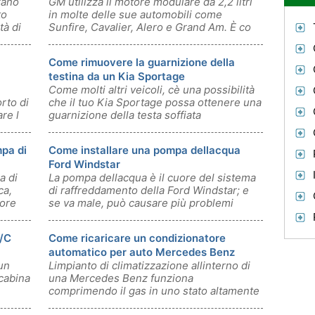
rano
GM utilizza il motore modulare da 2,2 litri
to
in molte delle sue automobili come
tà di
Sunfire, Cavalier, Alero e Grand Am. È co
Come rimuovere la guarnizione della
testina da un Kia Sportage
Come molti altri veicoli, cè una possibilità
rto di
che il tuo Kia Sportage possa ottenere una
re l
guarnizione della testa soffiata
pa di
Come installare una pompa dellacqua
Ford Windstar
a di
La pompa dellacqua è il cuore del sistema
ca,
di raffreddamento della Ford Windstar; e
tore
se va male, può causare più problemi
 /C
Come ricaricare un condizionatore
automatico per auto Mercedes Benz
 un
Limpianto di climatizzazione allinterno di
 cabina
una Mercedes Benz funziona
comprimendo il gas in uno stato altamente
pressuri