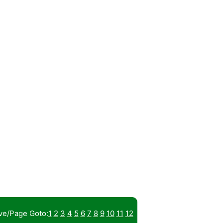
ve/Page Goto:
1
2
3
4
5
6
7
8
9
10
11
12