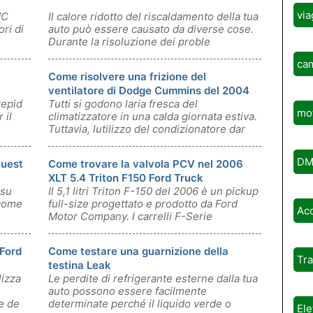
via
/C
Il calore ridotto del riscaldamento della tua
ori di
auto può essere causato da diverse cose.
Durante la risoluzione dei proble
ca
Come risolvere una frizione del
ventilatore di Dodge Cummins del 2004
repid
Tutti si godono laria fresca del
mot
 il
climatizzatore in una calda giornata estiva.
Tuttavia, lutilizzo del condizionatore dar
DM
Quest
Come trovare la valvola PCV nel 2006
XLT 5.4 Triton F150 Ford Truck
 su
Il 5,1 litri Triton F-150 del 2006 è un pickup
 come
full-size progettato e prodotto da Ford
Ac
Motor Company. I carrelli F-Serie
 Ford
Come testare una guarnizione della
Tr
testina Leak
lizza
Le perdite di refrigerante esterne dalla tua
auto possono essere facilmente
e de
determinate perché il liquido verde o
Ele