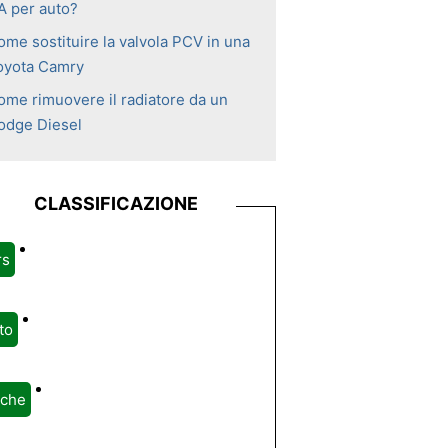
A per auto?
ome sostituire la valvola PCV in una
oyota Camry
ome rimuovere il radiatore da un
odge Diesel
CLASSIFICAZIONE
rs
to
rche