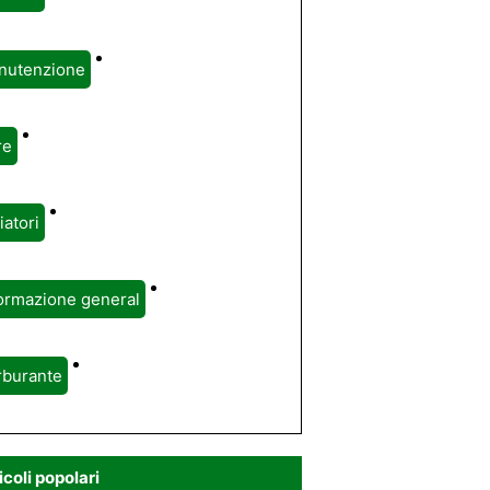
nutenzione
re
iatori
ormazione general
rburante
icoli popolari