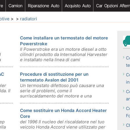
re
Camion
Riparazione Auto
Acquisto Auto
Car Opzioni After
otive
> >
radiatori
Come installare un termostato del motore
Powerstroke
Il Powerstroke era un motore diesel a otto
l
cilindri prodotto da International Harvester
C
a
e installato nella linea di cami
te
AC
Procedure di sostituzione per un
Co
termostato Avalon del 2001
i
ler
Un termostato difettoso può causare una
da. Il
serie di problemi, come il
C
surriscaldamento del motore e una
a
riduzione delleffic
C
Come sostituire un Honda Accord Heater
F
Core
eep
del 1996 Il nucleo del riscaldatore nel tuo
C
lla
veicolo Honda Accord viene utilizzato per