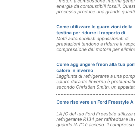
I motori a combustione interna gene
energia da combustibili fossili. Ques
processo produce una grande quanti
Come utilizzare le guarnizioni della
testina per ridurre il rapporto di
Molti automobilisti appassionati di
compressione
prestazioni tendono a ridurre il rappo
compressione del motore per elimina
Come aggiungere freon alla tua pom
calore in inverno
Laggiunta di refrigerante a una pomp
calore durante linverno è problemati
secondo Christian Smith, un appalta
Come risolvere un Ford Freestyle A
LA /C del tuo Ford Freestyle utilizza
refrigerante R134 per raffreddare la
quando lA /C è acceso. Il compresso