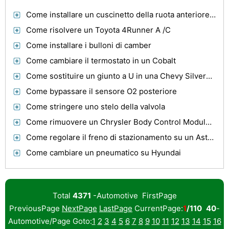
Come installare un cuscinetto della ruota anteriore per una Hyundai Elantra
Come risolvere un Toyota 4Runner A /C
Come installare i bulloni di camber
Come cambiare il termostato in un Cobalt
Come sostituire un giunto a U in una Chevy Silverado
Come bypassare il sensore O2 posteriore
Come stringere uno stelo della valvola
Come rimuovere un Chrysler Body Control Module (BCM)
Come regolare il freno di stazionamento su un Astro Van
Come cambiare un pneumatico su Hyundai
Total
4371
-Automotive FirstPage
PreviousPage
NextPage
LastPage
CurrentPage:
1
/110
40
-
Automotive/Page Goto:
1
2
3
4
5
6
7
8
9
10
11
12
13
14
15
16