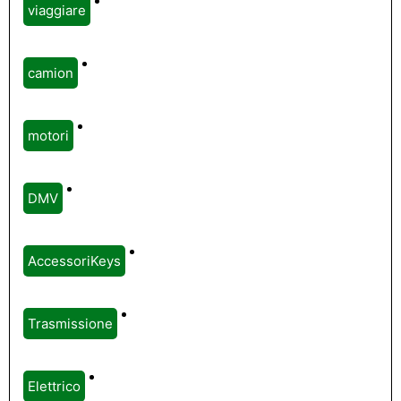
viaggiare
camion
motori
DMV
AccessoriKeys
Trasmissione
Elettrico