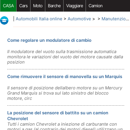
CASA
Cars
Moto
Barche
Viaggiare
Camion
Riparazione Auto
Acquisto Auto
Car Opzioni Aftermarket
|
Automobili Italia online
>
Automotive
> >
Manutenzione
Come regolare un modulatore di cambio
Il modulatore del vuoto sulla trasmissione automatica
monitora le variazioni del vuoto del motore causate dalla
posizion
Come rimuovere il sensore di manovella su un Marquis
Il sensore di posizione dellalbero motore su un Mercury
Grand Marquis si trova sul lato sinistro del blocco
motore, circ
La posizione del sensore di battito su un camion
Chevrolet
Tutti i camion Chevrolet a iniezione di carburante con
motori a gas (al contrario dei motori diesel) utilizzano un