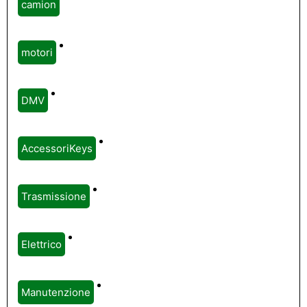
camion
motori
DMV
AccessoriKeys
Trasmissione
Elettrico
Manutenzione