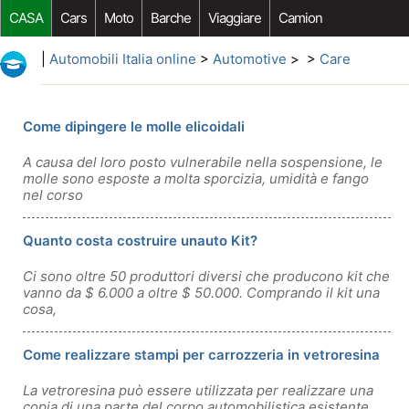
CASA
Cars
Moto
Barche
Viaggiare
Camion
Riparazione Auto
Acquisto Auto
Car Opzioni Aftermarket
|
Automobili Italia online
>
Automotive
> >
Care
Come dipingere le molle elicoidali
A causa del loro posto vulnerabile nella sospensione, le
molle sono esposte a molta sporcizia, umidità e fango
nel corso
Quanto costa costruire unauto Kit?
Ci sono oltre 50 produttori diversi che producono kit che
vanno da $ 6.000 a oltre $ 50.000. Comprando il kit una
cosa,
Come realizzare stampi per carrozzeria in vetroresina
La vetroresina può essere utilizzata per realizzare una
copia di una parte del corpo automobilistica esistente,