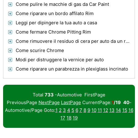
Come pulire le macchie di gas da Car Paint
Come riparare un bordo affilato Rim
Leggi per dipingere la tua auto a casa
Come fermare Chrome Pitting Rim
Come rimuovere il residuo di cera per auto da un rivestimento in plastica
Come scurire Chrome
Modi per distruggere la vernice per auto
Come riparare un parabrezza in plexiglass incrinato
Total
733
-Automotive FirstPage
PreviousPage
NextPage
LastPage
CurrentPage:
1
/19
40
-
Automotive/Page Goto:
1
2
3
4
5
6
7
8
9
10
11
12
13
14
15
16
17
18
19