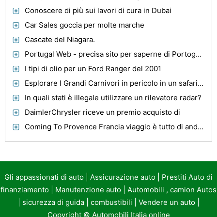
Conoscere di più sui lavori di cura in Dubai
Car Sales goccia per molte marche
Cascate del Niagara.
Portugal Web - precisa sito per saperne di Portogallo , negozio e Blog In
I tipi di olio per un Ford Ranger del 2001
Esplorare I Grandi Carnivori in pericolo in un safari in Tanzania
In quali stati è illegale utilizzare un rilevatore radar?
DaimlerChrysler riceve un premio acquisto di
Coming To Provence Francia viaggio è tutto di andare attraverso tutto il mondo attraverso gli occhi di Van Gogh
Gli appassionati di auto
|
Assicurazione auto
|
Prestiti Auto di
finanziamento
|
Manutenzione auto
|
Automobili , camion Autos
|
sicurezza di guida
|
combustibili
|
Vendere un auto
|
Copyright ©
Automobili Italia online