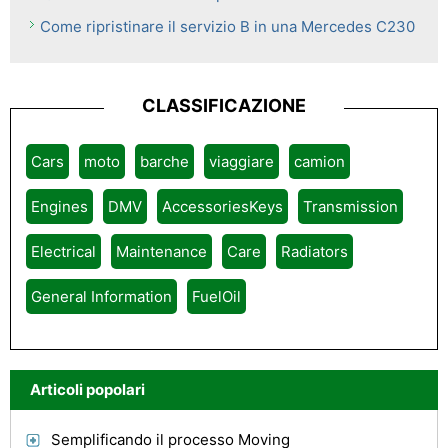
Come ripristinare il servizio B in una Mercedes C230
CLASSIFICAZIONE
Cars
moto
barche
viaggiare
camion
Engines
DMV
AccessoriesKeys
Transmission
Electrical
Maintenance
Care
Radiators
General Information
FuelOil
Articoli popolari
Semplificando il processo Moving