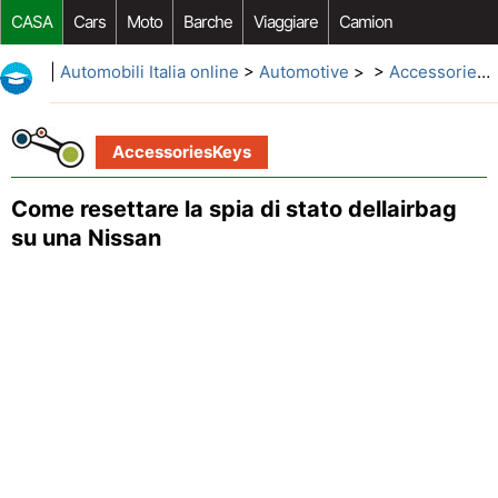
CASA
Cars
Moto
Barche
Viaggiare
Camion
Riparazione Auto
Acquisto Auto
Car Opzioni Aftermarket
|
Automobili Italia online
>
Automotive
> >
AccessoriesKeys
AccessoriesKeys
Come resettare la spia di stato dellairbag
su una Nissan