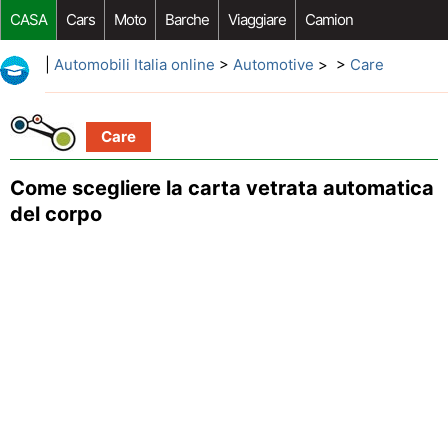
CASA
Cars
Moto
Barche
Viaggiare
Camion
Riparazione Auto
Acquisto Auto
Car Opzioni Aftermarket
|
Automobili Italia online
>
Automotive
> >
Care
Care
Come scegliere la carta vetrata automatica
del corpo