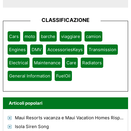
CLASSIFICAZIONE
Cars
moto
barche
viaggiare
camion
Engines
DMV
AccessoriesKeys
Transmission
Electrical
Maintenance
Care
Radiators
General Information
FuelOil
Articoli popolari
Maui Resorts vacanza e Maui Vacation Homes Rispetto
Isola Siren Song