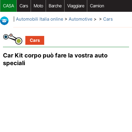
CASA
Cars
Moto
Barche
Viaggiare
Camion
Riparazione Auto
Acquisto Auto
Car Opzioni Aftermarket
|
Automobili Italia online
>
Automotive
> >
Cars
Cars
Car Kit corpo può fare la vostra auto
speciali