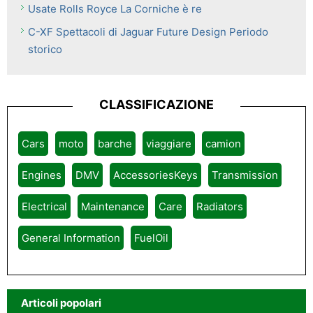
Usate Rolls Royce La Corniche è re
C-XF Spettacoli di Jaguar Future Design Periodo
storico
CLASSIFICAZIONE
Cars
moto
barche
viaggiare
camion
Engines
DMV
AccessoriesKeys
Transmission
Electrical
Maintenance
Care
Radiators
General Information
FuelOil
Articoli popolari