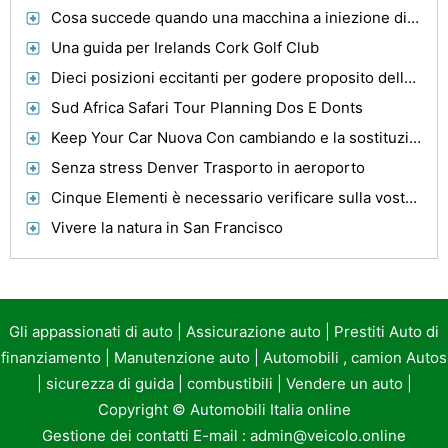
Cosa succede quando una macchina a iniezione di carburante esce senza gas?
Una guida per Irelands Cork Golf Club
Dieci posizioni eccitanti per godere proposito della Nuova Zelanda
Sud Africa Safari Tour Planning Dos E Donts
Keep Your Car Nuova Con cambiando e la sostituzione delle parti macchina in tempo
Senza stress Denver Trasporto in aeroporto
Cinque Elementi è necessario verificare sulla vostra politica
Vivere la natura in San Francisco
Gli appassionati di auto
|
Assicurazione auto
|
Prestiti Auto di
finanziamento
|
Manutenzione auto
|
Automobili , camion Autos
|
sicurezza di guida
|
combustibili
|
Vendere un auto
|
Copyright ©
Automobili Italia online
Gestione dei contatti E-mail :
admin@veicolo.online