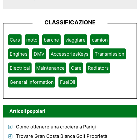
CLASSIFICAZIONE
Cars
moto
barche
viaggiare
camion
Engines
DMV
AccessoriesKeys
Transmission
Electrical
Maintenance
Care
Radiators
General Information
FuelOil
Articoli popolari
Come ottenere una crociera a Parigi
Trovare Gran Costa Blanca Golf Proprietà