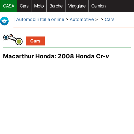
CASA
Cars
Moto
Barche
Viaggiare
Camion
Riparazione Auto
Acquisto Auto
Car Opzioni Aftermarket
|
Automobili Italia online
>
Automotive
> >
Cars
Cars
Macarthur Honda: 2008 Honda Cr-v