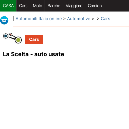
CASA
Cars
Moto
Barche
Viaggiare
Camion
Riparazione Auto
Acquisto Auto
Car Opzioni Aftermarket
|
Automobili Italia online
>
Automotive
> >
Cars
Cars
La Scelta - auto usate