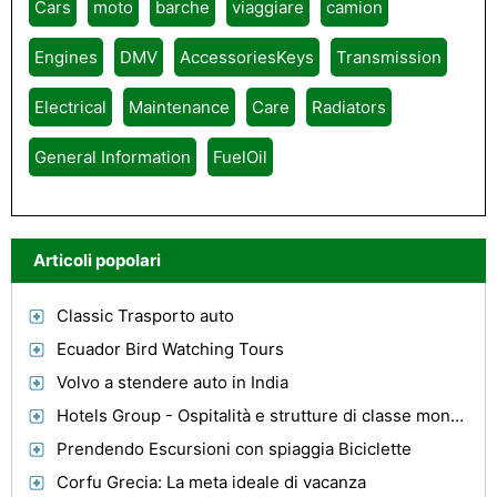
Cars
moto
barche
viaggiare
camion
Engines
DMV
AccessoriesKeys
Transmission
Electrical
Maintenance
Care
Radiators
General Information
FuelOil
Articoli popolari
Classic Trasporto auto
Ecuador Bird Watching Tours
Volvo a stendere auto in India
Hotels Group - Ospitalità e strutture di classe mondiale rendono uniche
Prendendo Escursioni con spiaggia Biciclette
Corfu Grecia: La meta ideale di vacanza