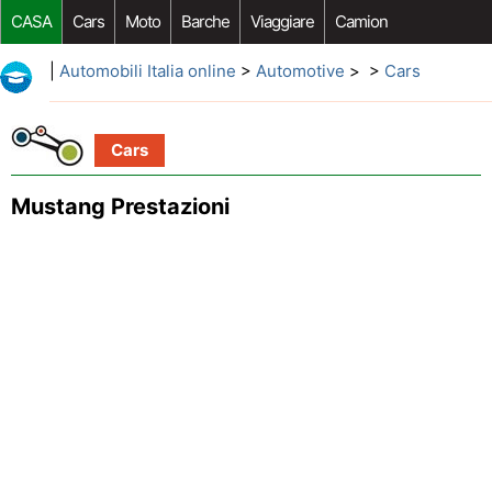
CASA
Cars
Moto
Barche
Viaggiare
Camion
Riparazione Auto
Acquisto Auto
Car Opzioni Aftermarket
|
Automobili Italia online
>
Automotive
> >
Cars
Cars
Mustang Prestazioni