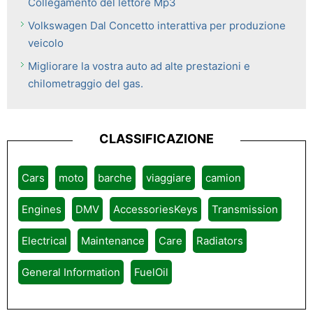
Collegamento del lettore Mp3
Volkswagen Dal Concetto interattiva per produzione
veicolo
Migliorare la vostra auto ad alte prestazioni e
chilometraggio del gas.
CLASSIFICAZIONE
Cars
moto
barche
viaggiare
camion
Engines
DMV
AccessoriesKeys
Transmission
Electrical
Maintenance
Care
Radiators
General Information
FuelOil