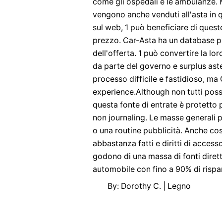
come gli ospedali e le ambulanze. M
vengono anche venduti all'asta in 
sul web, 1 può beneficiare di queste 
prezzo. Car-Asta ha un database pie
dell'offerta. 1 può convertire la lo
da parte del governo e surplus aste
processo difficile e fastidioso, m
experience.Although non tutti pos
questa fonte di entrate è protetto 
non journaling. Le masse generali
o una routine pubblicità. Anche co
abbastanza fatti e diritti di access
godono di una massa di fonti dirett
automobile con fino a 90% di rispar
By: Dorothy C. | Legno