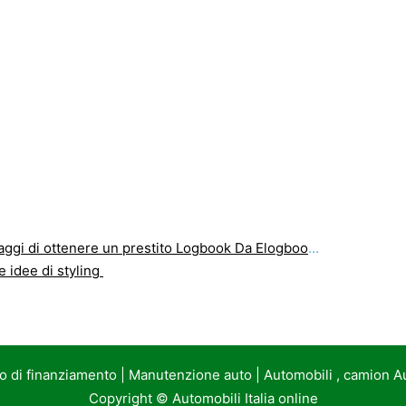
gi di ottenere un prestito Logbook Da Elogbookloans?
 idee di styling
to di finanziamento
|
Manutenzione auto
|
Automobili , camion A
Copyright ©
Automobili Italia online