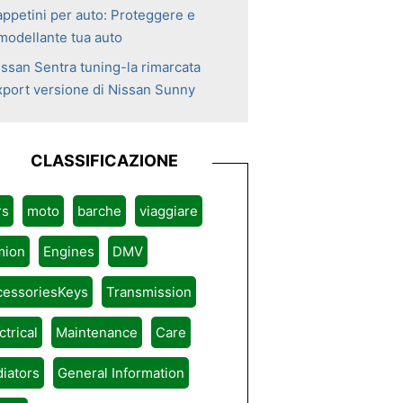
appetini per auto: Proteggere e
imodellante tua auto
issan Sentra tuning-la rimarcata
xport versione di Nissan Sunny
CLASSIFICAZIONE
rs
moto
barche
viaggiare
mion
Engines
DMV
cessoriesKeys
Transmission
ctrical
Maintenance
Care
iators
General Information