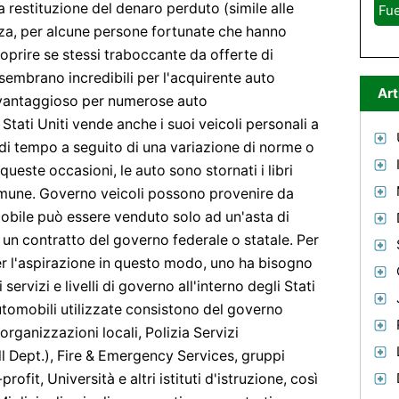
a restituzione del denaro perduto (simile alle
Fue
enza, per alcune persone fortunate che hanno
coprire se stessi traboccante da offerte di
embrano incredibili per l'acquirente auto
Art
è vantaggioso per numerose auto
Stati Uniti vende anche i suoi veicoli personali a
di tempo a seguito di una variazione di norme o
queste occasioni, le auto sono stornati i libri
omune. Governo veicoli possono provenire da
mobile può essere venduto solo ad un'asta di
 un contratto del governo federale o statale. Per
per l'aspirazione in questo modo, uno ha bisogno
servizi e livelli di governo all'interno degli Stati
automobili utilizzate consistono del governo
organizzazioni locali, Polizia Servizi
all Dept.), Fire & Emergency Services, gruppi
rofit, Università e altri istituti d'istruzione, così