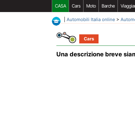
CASA
Cars
Moto
Barche
Viaggia
|
Automobili Italia online
>
Autom
Cars
Una descrizione breve si