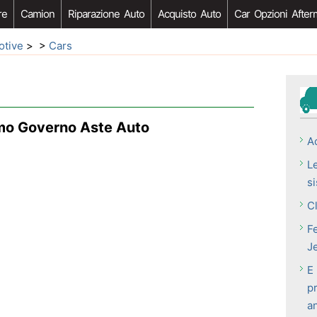
re
Camion
Riparazione Auto
Acquisto Auto
Car Opzioni After
otive
> >
Cars
amo Governo Aste Auto
A
Le
si
Cl
Fe
J
E
p
a