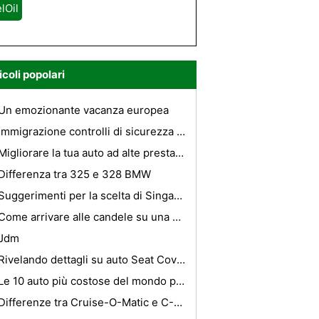
lOil
icoli popolari
Un emozionante vacanza europea
Immigrazione controlli di sicurezza Verifiche-Perché e come funziona il processo
Migliorare la tua auto ad alte prestazioni con sistemi di aspirazione
Differenza tra 325 e 328 BMW
Suggerimenti per la scelta di Singapore Hotel
Come arrivare alle candele su una Ford Taurus
Jdm
Rivelando dettagli su auto Seat Covers
Le 10 auto più costose del mondo parte 1
Differenze tra Cruise-O-Matic e C-4 Automatic Transmission