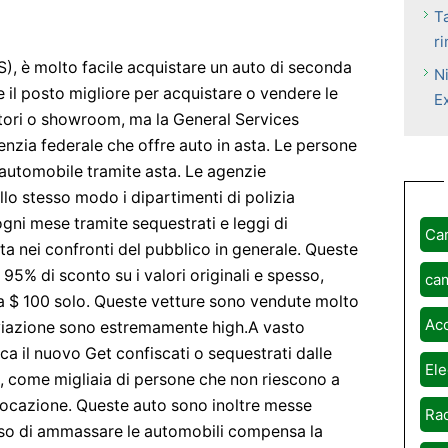
T
r
(US), è molto facile acquistare un auto di seconda
N
 il posto migliore per acquistare o vendere le
E
ditori o showroom, ma la General Services
nzia federale che offre auto in asta. Le persone
automobile tramite asta. Le agenzie
lo stesso modo i dipartimenti di polizia
gni mese tramite sequestrati e leggi di
Ca
ta nei confronti del pubblico in generale. Queste
 95% di sconto su i valori originali e spesso,
ca
 $ 100 solo. Queste vetture sono vendute molto
Ac
iviazione sono estremamente high.A vasto
ca il nuovo Get confiscati o sequestrati dalle
Ele
rni, come migliaia di persone che non riescono a
 locazione. Queste auto sono inoltre messe
Rad
tasso di ammassare le automobili compensa la