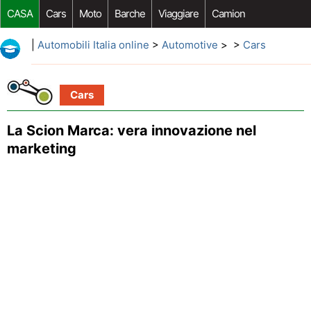
CASA
Cars
Moto
Barche
Viaggiare
Camion
Riparazione Auto
Acquisto Auto
Car Opzioni Aftermarket
|
Automobili Italia online
>
Automotive
> >
Cars
Cars
La Scion Marca: vera innovazione nel
marketing