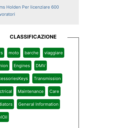
ms Holden Per licenziare 600
voratori
CLASSIFICAZIONE
rs
moto
barche
viaggiare
mion
Engines
DMV
cessoriesKeys
Transmission
ctrical
Maintenance
Care
iators
General Information
lOil