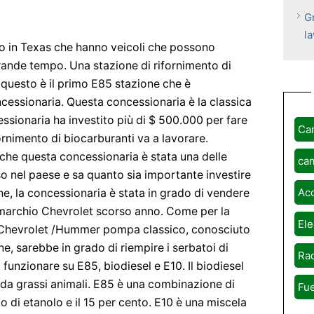
G
la
no in Texas che hanno veicoli che possono
ande tempo. Una stazione di rifornimento di
questo è il primo E85 stazione che è
ncessionaria. Questa concessionaria è la classica
ionaria ha investito più di $ 500.000 per fare
Ca
rnimento di biocarburanti va a lavorare.
che questa concessionaria è stata una delle
ca
 nel paese e sa quanto sia importante investire
Ac
che, la concessionaria è stata in grado di vendere
l marchio Chevrolet scorso anno. Come per la
Ele
 Chevrolet /Hummer pompa classico, conosciuto
e, sarebbe in grado di riempire i serbatoi di
Rad
funzionare su E85, biodiesel e E10. Il biodiesel
e da grassi animali. E85 è una combinazione di
Fue
 di etanolo e il 15 per cento. E10 è una miscela