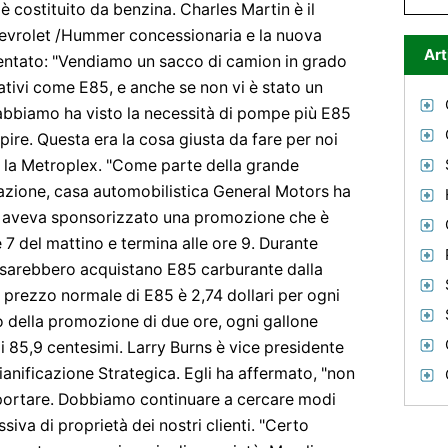
 è costituito da benzina. Charles Martin è il
Chevrolet /Hummer concessionaria e la nuova
Art
entato: "Vendiamo un sacco di camion in grado
ativi come E85, e anche se non vi è stato un
 abbiamo ha visto la necessità di pompe più E85
ire. Questa era la cosa giusta da fare per noi
per la Metroplex. "Come parte della grande
tazione, casa automobilistica General Motors ha
tà aveva sponsorizzato una promozione che è
e 7 del mattino e termina alle ore 9. Durante
 sarebbero acquistano E85 carburante dalla
prezzo normale di E85 è 2,74 dollari per ogni
do della promozione di due ore, ogni gallone
i 85,9 centesimi. Larry Burns è vice presidente
ianificazione Strategica. Egli ha affermato, "non
portare. Dobbiamo continuare a cercare modi
iva di proprietà dei nostri clienti. "Certo