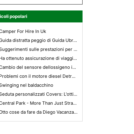
icoli popolari
Camper For Hire In Uk
Guida distratta peggio di Guida Ubriaco
Suggerimenti sulle prestazioni per una Yamaha Road Star
Ha ottenuto assicurazione di viaggio?
Cambio del sensore dellossigeno in una Chrysler Sebring
Problemi con il motore diesel Detroit Serie 60
Swinging nel baldacchino
Seduta personalizzati Covers: L'ottimo modo per aggiungere stile alla tua auto
Central Park - More Than Just Strawberry Fields Forever
Otto cose da fare da Diego Vacanza San