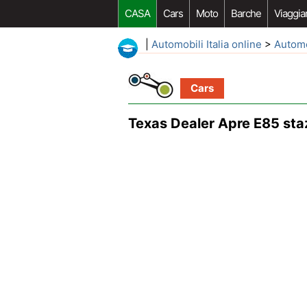
CASA
Cars
Moto
Barche
Viaggia
|
Automobili Italia online
>
Autom
Cars
Texas Dealer Apre E85 sta