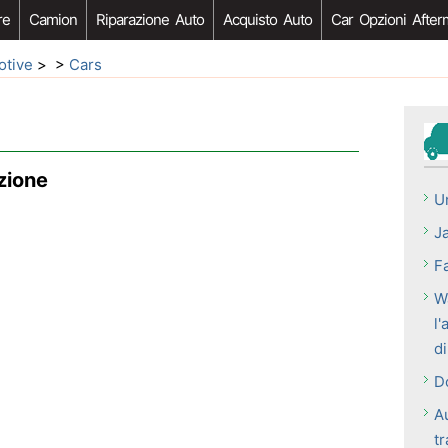
re
Camion
Riparazione Auto
Acquisto Auto
Car Opzioni After
otive
> >
Cars
zione
U
Ja
F
W
l'
d
D
A
t