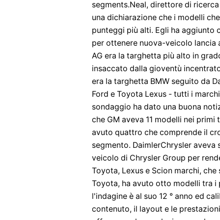
segments.Neal, direttore di ricerca 
una dichiarazione che i modelli che
punteggi più alti. Egli ha aggiunto 
per ottenere nuova-veicolo lancia 
AG era la targhetta più alto in grado
insaccato dalla gioventù incentrat
era la targhetta BMW seguito da D
Ford e Toyota Lexus - tutti i marchi
sondaggio ha dato una buona notizi
che GM aveva 11 modelli nei primi t
avuto quattro che comprende il cro
segmento. DaimlerChrysler aveva s
veicolo di Chrysler Group per rend
Toyota, Lexus e Scion marchi, che s
Toyota, ha avuto otto modelli tra 
l'indagine è al suo 12 ° anno ed calib
contenuto, il layout e le prestazioni 