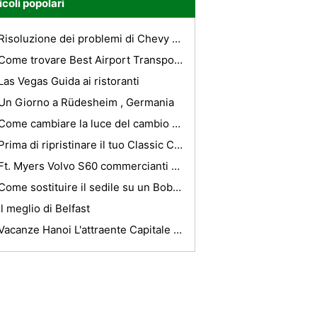
icoli popolari
Risoluzione dei problemi di Chevy 350 Engine
Come trovare Best Airport Transportation Service Company nella tua città?
Las Vegas Guida ai ristoranti
Un Giorno a Rüdesheim , Germania
Come cambiare la luce del cambio nella console di una Toyota Camry
Prima di ripristinare il tuo Classic Car - E 'Prep
Ft. Myers Volvo S60 commercianti sono entusiasti del nuovo modello 2011
Come sostituire il sedile su un Bobcat
Il meglio di Belfast
Vacanze Hanoi L'attraente Capitale Della millenaria