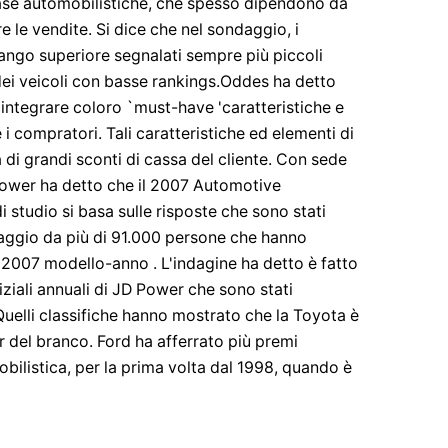
case automobilistiche, che spesso dipendono da
re le vendite. Si dice che nel sondaggio, i
 rango superiore segnalati sempre più piccoli
i dei veicoli con basse rankings.Oddes ha detto
i integrare coloro `must-have 'caratteristiche e
 i compratori. Tali caratteristiche ed elementi di
 di grandi sconti di cassa del cliente. Con sede
 Power ha detto che il 2007 Automotive
studio si basa sulle risposte che sono stati
maggio da più di 91.000 persone che hanno
i 2007 modello-anno . L'indagine ha detto è fatto
niziali annuali di JD Power che sono stati
. Quelli classifiche hanno mostrato che la Toyota è
 del branco. Ford ha afferrato più premi
obilistica, per la prima volta dal 1998, quando è