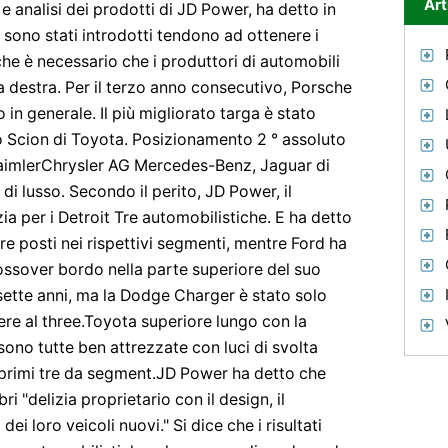
Art
e analisi dei prodotti di JD Power, ha detto in
 sono stati introdotti tendono ad ottenere i
che è necessario che i produttori di automobili
a destra. Per il terzo anno consecutivo, Porsche
 in generale. Il più migliorato targa è stato
o Scion di Toyota. Posizionamento 2 ° assoluto
aimlerChrysler AG Mercedes-Benz, Jaguar di
 di lusso. Secondo il perito, JD Power, il
a per i Detroit Tre automobilistiche. E ha detto
re posti nei rispettivi segmenti, mentre Ford ha
ssover bordo nella parte superiore del suo
ette anni, ma la Dodge Charger è stato solo
ere al three.Toyota superiore lungo con la
ono tutte ben attrezzate con luci di svolta
i primi tre da segment.JD Power ha detto che
ri "delizia proprietario con il design, il
dei loro veicoli nuovi." Si dice che i risultati