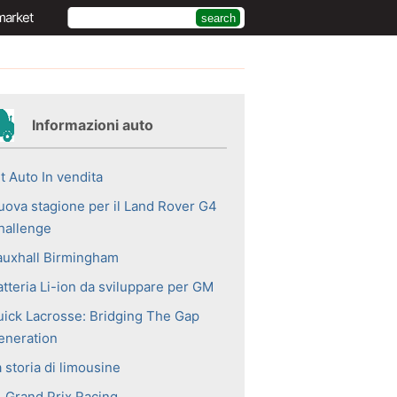
market
Informazioni auto
t Auto In vendita
uova stagione per il Land Rover G4
hallenge
auxhall Birmingham
atteria Li-ion da sviluppare per GM
uick Lacrosse: Bridging The Gap
eneration
 storia di limousine
1 Grand Prix Racing