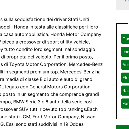
sulla soddisfazione dei driver Stati Uniti
delli Honda in testa alle classifiche per i loro
ltra casa automobilistica. Honda Motor Company
Ca
iccola crossover di sport utility vehicle,
y tutto condito loro segmenti nel sondaggio
ca
 di proprietà del veicolo. Per il primo posto,
Yaris di Toyota Motor Corporation. Mercedes-Benz
Ac
i in segmenti premium top. Mercedes-Benz ha
Ele
ra media di classe E di auto e auto di grandi
 GL legato con General Motors Corporation
Rad
mo posto in un segmento che comprende grandi
tempo, BMW Serie 3 e 6 auto della serie così
Fue
rossover SUV tutti ricevuto top rankings.Each
ono stati il ​​GM, Ford Motor Company, Nissan
 Essi sono stati suddivisi in 19 Oddes