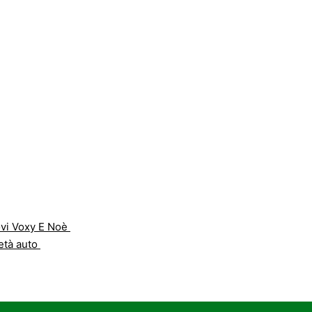
uovi Voxy E Noè
ietà auto