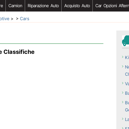
re
Camion
Riparazione Auto
Acquisto Auto
Car Opzioni After
otive
> >
Cars
 Classifiche
Ki
N
C
V
B
B
G
La
F