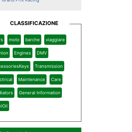
CLASSIFICAZIONE
rs
moto
barche
viaggiare
mion
Engines
DMV
cessoriesKeys
Transmission
ctrical
Maintenance
Care
iators
General Information
lOil