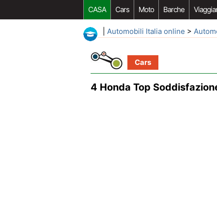
CASA
Cars
Moto
Barche
Viaggia
|
Automobili Italia online
>
Autom
Cars
4 Honda Top Soddisfazione