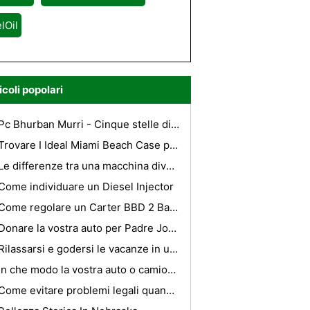
lOil
icoli popolari
Pc Bhurban Murri - Cinque stelle di lusso nel mezzo della foresta
Trovare I Ideal Miami Beach Case per le vacanze per la vostra vacanza da sogno
Le differenze tra una macchina divertente e un carburante di prima qualità Dragster
Come individuare un Diesel Injector
Come regolare un Carter BBD 2 Barrel
Donare la vostra auto per Padre Joes Car Donation Program
Rilassarsi e godersi le vacanze in un hotel
in che modo la vostra auto o camion può funzionare su acqua
Come evitare problemi legali quando si viaggia all'estero