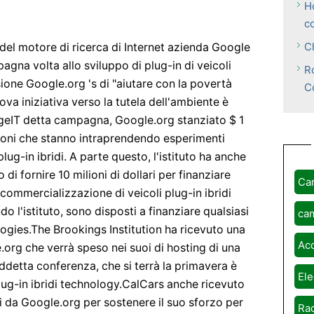
H
c
C
 del motore di ricerca di Internet azienda Google
gna volta allo sviluppo di plug-in di veicoli
R
ssione Google.org 's di "aiutare con la povertà
C
va iniziativa verso la tutela dell'ambiente è
eIT detta campagna, Google.org stanziato $ 1
uzioni che stanno intraprendendo esperimenti
 plug-in ibridi. A parte questo, l'istituto ha anche
i fornire 10 milioni di dollari per finanziare
Ca
a commercializzazione di veicoli plug-in ibridi
o l'istituto, sono disposti a finanziare qualsiasi
ca
ogies.The Brookings Institution ha ricevuto una
Ac
.org che verrà speso nei suoi di hosting di una
ddetta conferenza, che si terrà la primavera è
Ele
lug-in ibridi technology.CalCars anche ricevuto
i da Google.org per sostenere il suo sforzo per
Rad