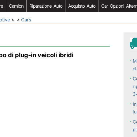
re
Camion
Riparazione Auto
Acquisto Auto
Car Opzioni After
otive
> >
Cars
 di plug-in veicoli ibridi
M
cl
C
ri
3
In
l
Co
p