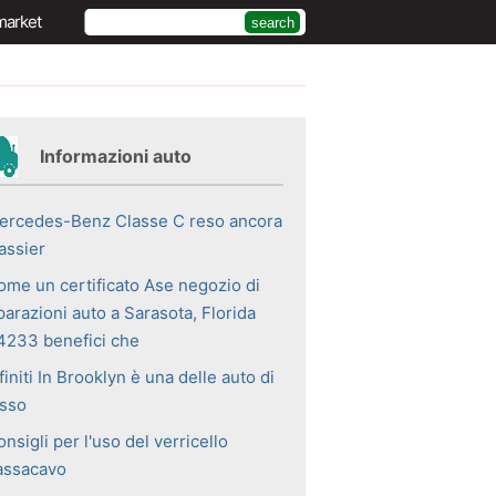
market
Informazioni auto
ercedes-Benz Classe C reso ancora
assier
ome un certificato Ase negozio di
parazioni auto a Sarasota, Florida
4233 benefici che
finiti In Brooklyn è una delle auto di
usso
nsigli per l'uso del verricello
assacavo