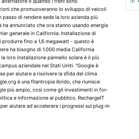
i alternatore o quando i freni sono
zioni che promuoveranno lo sviluppo di veicoli
n passo di rendere sede la loro azienda più
tà ha annunciato che ora stanno usando energia
ier generale in California. Installazione di
di produrre fino a 1,6 megawatt - questo è
tere ha bisogno di 1.000 media California
a loro installazione pannello solare è il più
campus aziendale nel Stati Uniti. "Google è
se per aiutare a risolvere la sfida del clima
ogle.org è una filantropia ibrido, che riunisce
le più ampio, così come gli investimenti in for-
politica e informazione al pubblico. RechargeIT
per aiutare ad accelerare i progressi sui plug-in