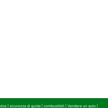
utos
|
sicurezza di guida
|
combustibili
|
Vendere un auto
|