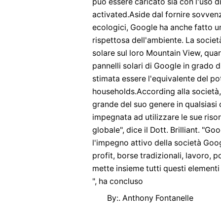
può essere caricato sia con l'uso d
activated.Aside dal fornire sovven
ecologici, Google ha anche fatto u
rispettosa dell'ambiente. La socie
solare sul loro Mountain View, quart
pannelli solari di Google in grado 
stimata essere l'equivalente del po
households.According alla società, l
grande del suo genere in qualsiasi 
impegnata ad utilizzare le sue risor
globale", dice il Dott. Brilliant. "Go
l'impegno attivo della società Goog
profit, borse tradizionali, lavoro, 
mette insieme tutti questi elementi 
", ha concluso
By:. Anthony Fontanelle