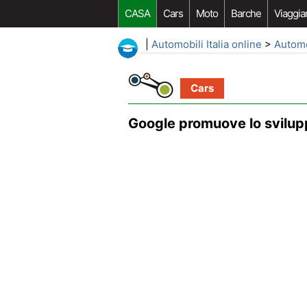
CASA
Cars
Moto
Barche
Viaggia
|
Automobili Italia online
>
Autom
Cars
Google promuove lo sviluppo