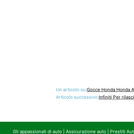
Un articolo su:
Gocce Honda Honda A
Articolo successivo:
Infiniti Per rila
Gli appassionati di auto
|
Assicurazione auto
|
Prestiti Au