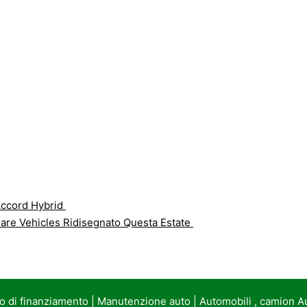
ccord Hybrid
sciare Vehicles Ridisegnato Questa Estate
to di finanziamento
|
Manutenzione auto
|
Automobili , camion A