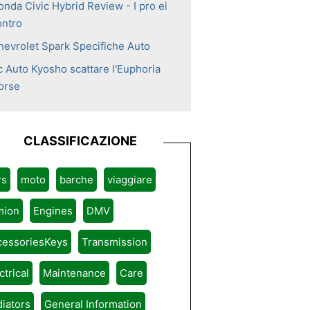
onda Civic Hybrid Review - I pro ei
ontro
hevrolet Spark Specifiche Auto
c Auto Kyosho scattare l'Euphoria
orse
CLASSIFICAZIONE
rs
moto
barche
viaggiare
mion
Engines
DMV
cessoriesKeys
Transmission
ctrical
Maintenance
Care
iators
General Information