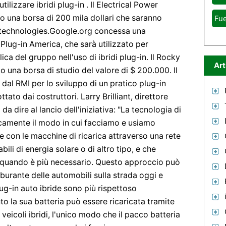
tilizzare ibridi plug-in . Il Electrical Power
to una borsa di 200 mila dollari che saranno
Fue
in technologies.Google.org concessa una
Plug-in America, che sarà utilizzato per
a del gruppo nell'uso di ibridi plug-in. Il Rocky
Art
o una borsa di studio del valore di $ 200.000. Il
 dal RMI per lo sviluppo di un pratico plug-in
tato dai costruttori. Larry Brilliant, direttore
a dire al lancio dell'iniziativa: "La tecnologia di
icamente il modo in cui facciamo e usiamo
se con le macchine di ricarica attraverso una rete
bili di energia solare o di altro tipo, e che
a quando è più necessario. Questo approccio può
burante delle automobili sulla strada oggi e
Plug-in auto ibride sono più rispettoso
to la sua batteria può essere ricaricata tramite
eicoli ibridi, l'unico modo che il pacco batteria