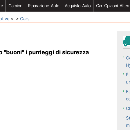
re
Camion
Riparazione Auto
Acquisto Auto
Car Opzioni After
otive
> >
Cars
 "buoni" i punteggi di sicurezza
C
H
È 
u
Fa
c
C
St
m