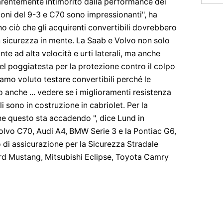
arentemente intimorito dalla performance dei
ioni del 9-3 e C70 sono impressionanti", ha
 ciò che gli acquirenti convertibili dovrebbero
 sicurezza in mente. La Saab e Volvo non solo
te ad alta velocità e urti laterali, ma anche
l poggiatesta per la protezione contro il colpo
amo voluto testare convertibili perché le
anche ... vedere se i miglioramenti resistenza
li sono in costruzione in cabriolet. Per la
e questo sta accadendo ", dice Lund in
olvo C70, Audi A4, BMW Serie 3 e la Pontiac G6,
uto di assicurazione per la Sicurezza Stradale
rd Mustang, Mitsubishi Eclipse, Toyota Camry