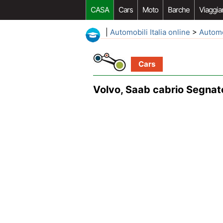
CASA
Cars
Moto
Barche
Viaggia
|
Automobili Italia online
>
Autom
Cars
Volvo, Saab cabrio Segnato