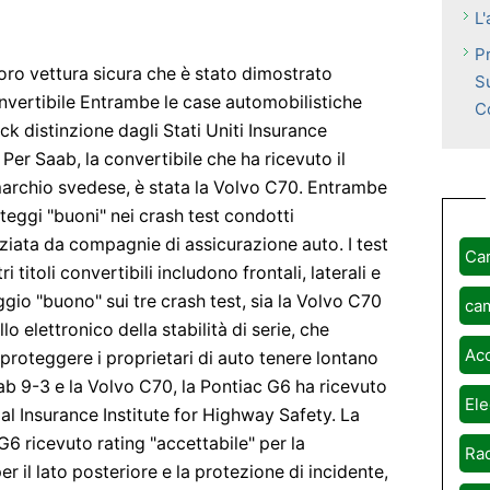
L
P
loro vettura sicura che è stato dimostrato
S
vertibile Entrambe le case automobilistiche
C
ck distinzione dagli Stati Uniti Insurance
 Per Saab, la convertibile che ha ricevuto il
 marchio svedese, è stata la Volvo C70. Entrambe
teggi "buoni" nei crash test condotti
ziata da compagnie di assicurazione auto. I test
Ca
i titoli convertibili includono frontali, laterali e
ggio "buono" sui tre crash test, sia la Volvo C70
ca
o elettronico della stabilità di serie, che
Ac
a proteggere i proprietari di auto tenere lontano
aab 9-3 e la Volvo C70, la Pontiac G6 ha ricevuto
Ele
dal Insurance Institute for Highway Safety. La
6 ricevuto rating "accettabile" per la
Rad
r il lato posteriore e la protezione di incidente,