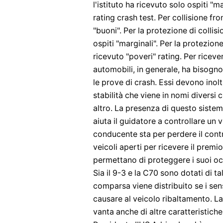
l'istituto ha ricevuto solo ospiti "m
rating crash test. Per collisione fro
"buoni". Per la protezione di collis
ospiti "marginali". Per la protezione
ricevuto "poveri" rating. Per riceve
automobili, in generale, ha bisogno 
le prove di crash. Essi devono inolt
stabilità che viene in nomi diversi
altro. La presenza di questo sistema
aiuta il guidatore a controllare un 
conducente sta per perdere il contr
veicoli aperti per ricevere il premi
permettano di proteggere i suoi oc
Sia il 9-3 e la C70 sono dotati di ta
comparsa viene distribuito se i sens
causare al veicolo ribaltamento. L
vanta anche di altre caratteristich