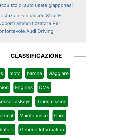
'acquisto di auto usate giapponesi
restazioni-enhanced Strut E
upporti ammortizzatore Per
onfortevole Audi Driving
CLASSIFICAZIONE
rs
moto
barche
viaggiare
mion
Engines
DMV
cessoriesKeys
Transmission
ctrical
Maintenance
Care
iators
General Information