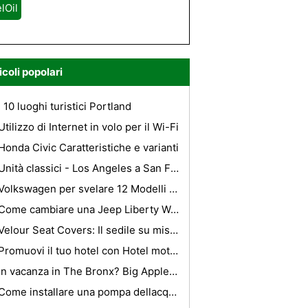
lOil
icoli popolari
I 10 luoghi turistici Portland
Utilizzo di Internet in volo per il Wi-Fi
Honda Civic Caratteristiche e varianti
Unità classici - Los Angeles a San Francisco
Volkswagen per svelare 12 Modelli di vivacizzare Concorso
Come cambiare una Jeep Liberty Water Pump
Velour Seat Covers: Il sedile su misura copre per interni di lusso
Promuovi il tuo hotel con Hotel motori di ricerca
In vacanza in The Bronx? Big Apple Hotel può essere poco costoso ottenere suggerimenti su come trovare economici Soggiorni Big Apple
Come installare una pompa dellacqua in un Impala Chevy