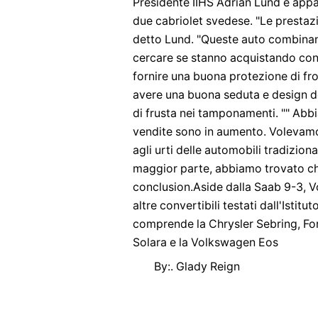
Presidente IIHS Adrian Lund è app
due cabriolet svedese. "Le prestaz
detto Lund. "Queste auto combinano
cercare se stanno acquistando con
fornire una buona protezione di fron
avere una buona seduta e design de
di frusta nei tamponamenti. "" Abbi
vendite sono in aumento. Volevamo 
agli urti delle automobili tradiziona
maggior parte, abbiamo trovato ch
conclusion.Aside dalla Saab 9-3, V
altre convertibili testati dall'Istit
comprende la Chrysler Sebring, Fo
Solara e la Volkswagen Eos
By:. Glady Reign