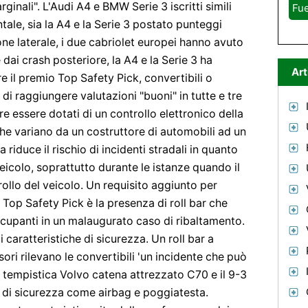
arginali". L'Audi A4 e BMW Serie 3 iscritti simili
Fue
ntale, sia la A4 e la Serie 3 postato punteggi
ione laterale, i due cabriolet europei hanno avuto
 dai crash posteriore, la A4 e la Serie 3 ha
Art
re il premio Top Safety Pick, convertibili o
di raggiungere valutazioni "buoni" in tutte e tre
re essere dotati di un controllo elettronico della
 che variano da un costruttore di automobili ad un
 riduce il rischio di incidenti stradali in quanto
veicolo, soprattutto durante le istanze quando il
ollo del veicolo. Un requisito aggiunto per
o Top Safety Pick è la presenza di roll bar che
cupanti in un malaugurato caso di ribaltamento.
li caratteristiche di sicurezza. Un roll bar a
ori rilevano le convertibili 'un incidente che può
a tempistica Volvo catena attrezzato C70 e il 9-3
e di sicurezza come airbag e poggiatesta.