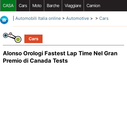
CASA
Cars
Moto
Barche
Viaggiare
Camion
Riparazione Auto
Acquisto Auto
Car Opzioni Aftermarket
|
Automobili Italia online
>
Automotive
> >
Cars
Cars
Alonso Orologi Fastest Lap Time Nel Gran
Premio di Canada Tests