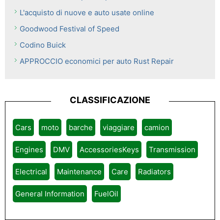
L'acquisto di nuove e auto usate online
Goodwood Festival of Speed ​​
Codino Buick
APPROCCIO economici per auto Rust Repair
CLASSIFICAZIONE
Cars
moto
barche
viaggiare
camion
Engines
DMV
AccessoriesKeys
Transmission
Electrical
Maintenance
Care
Radiators
General Information
FuelOil