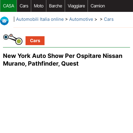
CASA
Cars
Moto
Barche
Viaggiare
Camion
Riparazione Auto
Acquisto Auto
Car Opzioni Aftermarket
|
Automobili Italia online
>
Automotive
> >
Cars
Cars
New York Auto Show Per Ospitare Nissan
Murano, Pathfinder, Quest