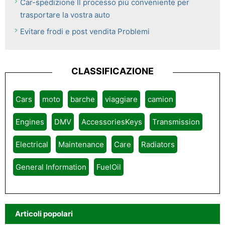
Car-spedizione Il processo più conveniente per
trasportare la vostra auto
Evitare frodi e post vendita Problemi
CLASSIFICAZIONE
Cars
moto
barche
viaggiare
camion
Engines
DMV
AccessoriesKeys
Transmission
Electrical
Maintenance
Care
Radiators
General Information
FuelOil
Articoli popolari