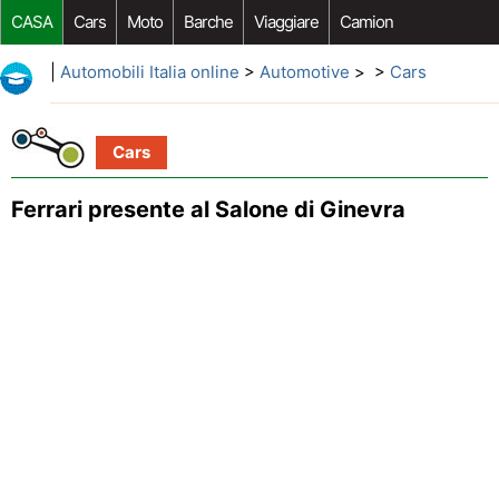
CASA
Cars
Moto
Barche
Viaggiare
Camion
Riparazione Auto
Acquisto Auto
Car Opzioni Aftermarket
|
Automobili Italia online
>
Automotive
> >
Cars
Cars
Ferrari presente al Salone di Ginevra