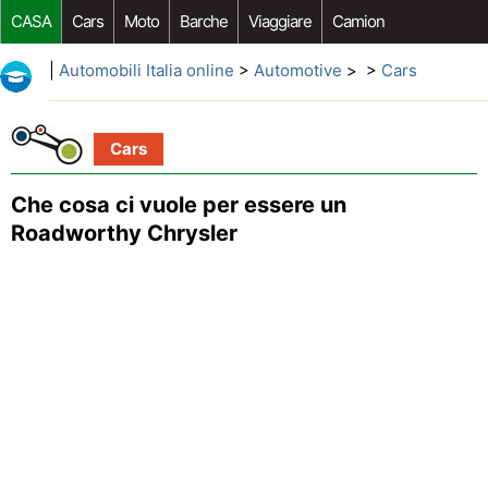
CASA
Cars
Moto
Barche
Viaggiare
Camion
Riparazione Auto
Acquisto Auto
Car Opzioni Aftermarket
|
Automobili Italia online
>
Automotive
> >
Cars
Cars
Che cosa ci vuole per essere un
Roadworthy Chrysler