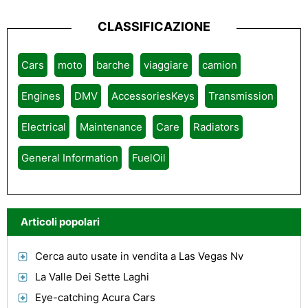
CLASSIFICAZIONE
Cars
moto
barche
viaggiare
camion
Engines
DMV
AccessoriesKeys
Transmission
Electrical
Maintenance
Care
Radiators
General Information
FuelOil
Articoli popolari
Cerca auto usate in vendita a Las Vegas Nv
La Valle Dei Sette Laghi
Eye-catching Acura Cars