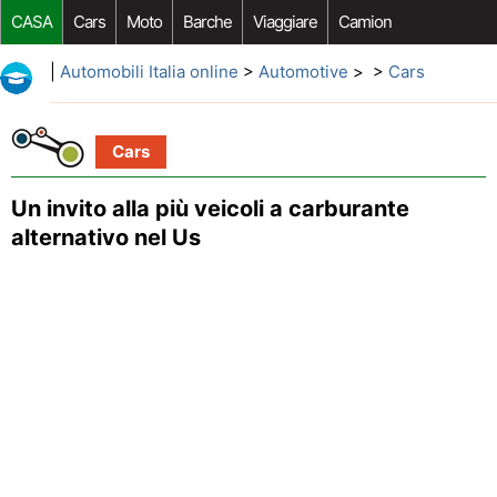
CASA
Cars
Moto
Barche
Viaggiare
Camion
Riparazione Auto
Acquisto Auto
Car Opzioni Aftermarket
|
Automobili Italia online
>
Automotive
> >
Cars
Cars
Un invito alla più veicoli a carburante
alternativo nel Us