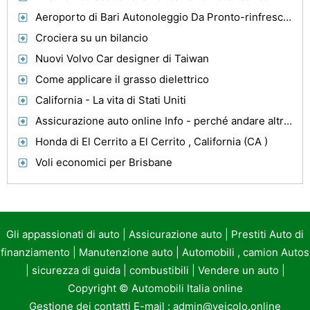
Aeroporto di Bari Autonoleggio Da Pronto-rinfrescante esperienza di viaggio
Crociera su un bilancio
Nuovi Volvo Car designer di Taiwan
Come applicare il grasso dielettrico
California - La vita di Stati Uniti
Assicurazione auto online Info - perché andare altrove mai più
Honda di El Cerrito a El Cerrito , California (CA )
Voli economici per Brisbane
Gli appassionati di auto
|
Assicurazione auto
|
Prestiti Auto di
finanziamento
|
Manutenzione auto
|
Automobili , camion Autos
|
sicurezza di guida
|
combustibili
|
Vendere un auto
|
Copyright ©
Automobili Italia online
Gestione dei contatti E-mail :
admin@veicolo.online