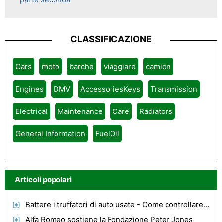
CLASSIFICAZIONE
Cars
moto
barche
viaggiare
camion
Engines
DMV
AccessoriesKeys
Transmission
Electrical
Maintenance
Care
Radiators
General Information
FuelOil
Articoli popolari
Battere i truffatori di auto usate - Come controllare la macchina che si desidera è legit
Alfa Romeo sostiene la Fondazione Peter Jones