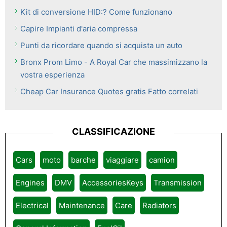
Kit di conversione HID:? Come funzionano
Capire Impianti d'aria compressa
Punti da ricordare quando si acquista un auto
Bronx Prom Limo - A Royal Car che massimizzano la
vostra esperienza
Cheap Car Insurance Quotes gratis Fatto correlati
CLASSIFICAZIONE
Cars
moto
barche
viaggiare
camion
Engines
DMV
AccessoriesKeys
Transmission
Electrical
Maintenance
Care
Radiators