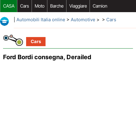
CASA
Cars
Moto
Barche
Viaggiare
Camion
Riparazione Auto
Acquisto Auto
Car Opzioni Aftermarket
|
Automobili Italia online
>
Automotive
> >
Cars
Cars
Ford Bordi consegna, Derailed