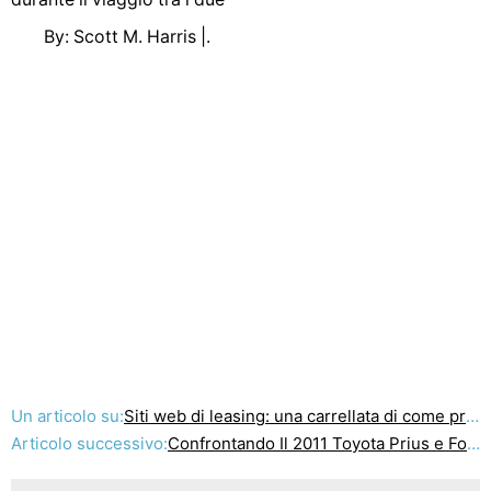
By: Scott M. Harris |.
Un articolo su:
Siti web di leasing: una carrellata di come promuovere i loro modelli di Nissan per i clienti e clienti
Articolo successivo:
Confrontando Il 2011 Toyota Prius e Ford Fusion Hybrid: Quale auto ibrida è giusto per voi