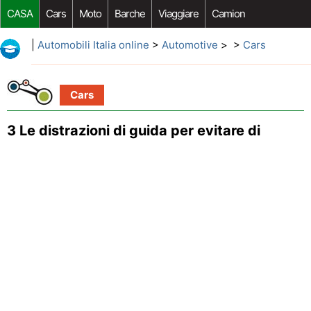
CASA
Cars
Moto
Barche
Viaggiare
Camion
Riparazione Auto
Acquisto Auto
Car Opzioni Aftermarket
|
Automobili Italia online
>
Automotive
> >
Cars
Cars
3 Le distrazioni di guida per evitare di