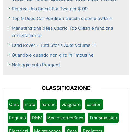
Riserva Una Smart For Two per $ 99
Top 9 Used Car Venditori trucchi e come evitarli
Manutenzione della Cabrio Top Clean e funziona
correttamente
Land Rover - Tutti Storia Auto Volume 11
Quando e quando non giro in limousine
Noleggio auto Peugeot
CLASSIFICAZIONE
Cars
moto
barche
viaggiare
camion
Engines
DMV
AccessoriesKeys
Transmission
Electrical
Maintenance
Care
Radiators