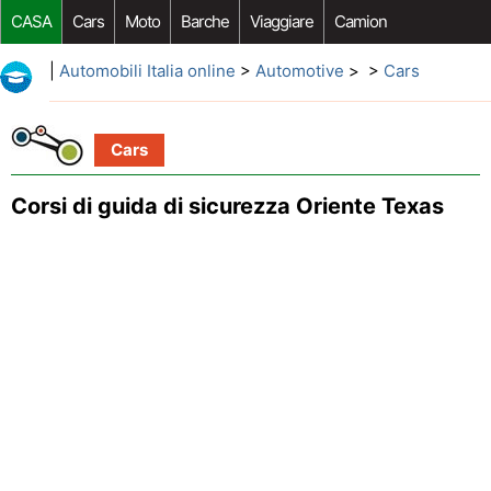
CASA
Cars
Moto
Barche
Viaggiare
Camion
Riparazione Auto
Acquisto Auto
Car Opzioni Aftermarket
|
Automobili Italia online
>
Automotive
> >
Cars
Cars
Corsi di guida di sicurezza Oriente Texas